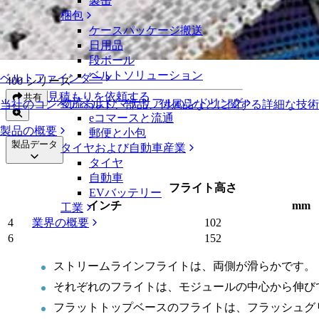
製缶
フラットトップベースのフライト（ストリームライン）
梱包
ケースパッケージ搬送
フラットトップベースのフライト（ス
日用品
段ボール
ベルトソリューション
ベルトファインダー
400 シリーズ
見積もりを依頼する
共有
物流およびマテリアルハンドリング
当社のコンベアベルト、部品、付属品などに関する詳細な技
eコマースと流通
製品の概要
郵便と小包
製品データ
タイヤおよび自動車産業
タイヤ
自動車
フライト高さ
EVバッテリー
インチ
mm
工業
業界の概要
4
102
6
152
ストリームラインフライトは、両側が滑らかです。
それぞれのフライトは、モジュールの中心から伸び
フラットトップベースのフライトは、フラッシュグ