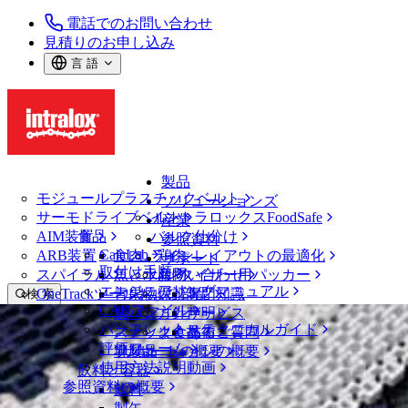
電話でのお問い合わせ
見積りのお申し込み
言 語
製品
モジュールプラスチックベルト
ソリューションズ
サーモドライブベルト
イントラロックスFoodSafe
産業
AIM装置
食品
バルク仕分け
参照資料
CalcLab
ARB装置
食肉、鶏肉
ラインレイアウトの最適化
サポート
取付け手順
スパイラル
魚と水産物
パレタイザー用パッカー
お問い合わせ
エンジニアリングマニュアル
OneTrackツールおよび部品
青果物
保証
専門知識
検 索
CADファイル
製パン
方針声明
サービス
メニューを開く
パンフレット・テクニカルガイド
スナック食品
よくあるご質問
技術
ベルトファインダー
評価フォーム
ソリューションの概要
乳製品
サポートの概要
使用方法説明動画
ベルトファインダー
飲料と容器
参照資料の概要
モジュールプラスチックベルト
飲料
400 シリーズ