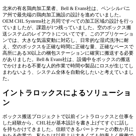
北米の有名鶏肉加工業者、Bell & Evans社は、ペンシルバニ
ア州で最先端の鶏肉加工施設の設計を進めていました。
OEM CHL Systems社と共同ですべての加工区域の設計を行っ
ていましたが、課題が1つ残っていました。空のボックス搬
送システムのレイアウトについてです。このアプリケーショ
ンでは、大きな気温変動に対応し、日常的な湿式洗浄に耐
え、空のボックスを正確な時間に正確な量、正確なペースで
高所にある30以上の梱包ステーションに確実に搬送する必要
がありました。Bell & Evans社は、設備中をボックスの搬送
でかけまわる不要な人的作業で時間や製品にロスが生じてし
まわないよう、システム全体を自動化したいと考えていまし
た。
イントラロックスによるソリューショ
ン
ボックス搬送プロジェクトで以前イントラロックスと仕事を
した経験から、CHL社が基本設計を書き上げてすぐに話し
を持ちかけてきました。信頼できるパートナーとの数か月に
わたる作業で、私たちは以前より大きくても効率よく稼働で