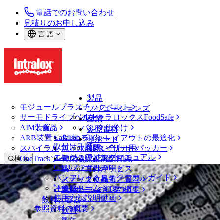
電話でのお問い合わせ
見積りのお申し込み
言 語
製品
モジュールプラスチックベルト
ソリューションズ
サーモドライブベルト
イントラロックスFoodSafe
産業
AIM装置
食品
バルク仕分け
参照資料
CalcLab
ARB装置
食肉、鶏肉
ラインレイアウトの最適化
サポート
取付け手順
スパイラル
魚と水産物
パレタイザー用パッカー
お問い合わせ
エンジニアリングマニュアル
OneTrackツールおよび部品
青果物
保証
専門知識
検 索
CADファイル
製パン
方針声明
サービス
メニューを開く
パンフレット・テクニカルガイド
スナック食品
よくあるご質問
技術
ニュース・メディア
評価フォーム
ソリューションの概要
乳製品
サポートの概要
使用方法説明動画
飲料と容器
受賞実績を持つBell & Evans社の鶏肉工
参照資料の概要
飲料