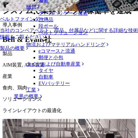
場がイントラロックスのボックス搬送
製缶
梱包
システムで業界トップの稼働率を達成
ケースパッケージ搬送
ベルトファインダー
日用品
導入事例
段ボール
当社のコンベアベルト、部品、付属品などに関する詳細な技術
ベルトソリューション
情報をご覧ください
Bell & Evans社
物流およびマテリアルハンドリング
製品の概要
eコマースと流通
製品
郵便と小包
タイヤおよび自動車産業
AIM装置, ARB装置
タイヤ
産業
自動車
EVバッテリー
食肉、鶏肉
工業
業界の概要
ソリューションズ
ラインレイアウトの最適化