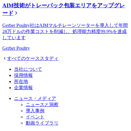
AIM技術がトレーパック包装エリアをアップグレ
ード
Gerber Poultry社はAIMマルチレーンソーターを導入して年間
28万ドルの作業コストを削減し、処理能力精度99.9%を達成
しています
Gerber Poultry
すべてのケーススタディ
当社について
採用情報
所在地
企業情報
ニュース・メディア
ニュースと洞察
導入事例
イベント
動画ライブラリ