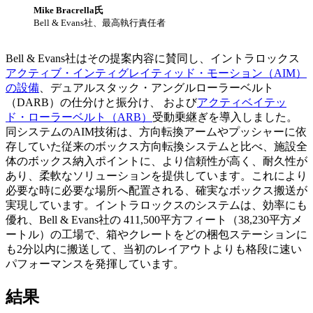
Mike Bracrella氏
Bell & Evans社、最高執行責任者
Bell & Evans社はその提案内容に賛同し、イントラロックス
アクティブ・インティグレイティッド・モーション（AIM）
の設備
、デュアルスタック・アングルローラーベルト
（DARB）の仕分けと振分け、 および
アクティベイテッ
ド・ローラーベルト（ARB）
受動乗継ぎを導入しました。
同システムのAIM技術は、方向転換アームやプッシャーに依
存していた従来のボックス方向転換システムと比べ、施設全
体のボックス納入ポイントに、より信頼性が高く、耐久性が
あり、柔軟なソリューションを提供しています。これにより
必要な時に必要な場所へ配置される、確実なボックス搬送が
実現しています。イントラロックスのシステムは、効率にも
優れ、Bell & Evans社の 411,500平方フィート（38,230平方メ
ートル）の工場で、箱やクレートをどの梱包ステーションに
も2分以内に搬送して、当初のレイアウトよりも格段に速い
パフォーマンスを発揮しています。
結果