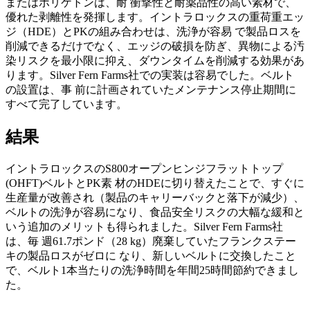
またはポリケトンは、耐 衝撃性と耐薬品性の高い素材で、
優れた剥離性を発揮します。イントラロックスの重荷重エッ
ジ（HDE）とPKの組み合わせは、洗浄が容易 で製品ロスを
削減できるだけでなく、エッジの破損を防ぎ、異物による汚
染リスクを最小限に抑え、ダウンタイムを削減する効果があ
ります。Silver Fern Farms社での実装は容易でした。ベルト
の設置は、事 前に計画されていたメンテナンス停止期間に
すべて完了しています。
結果
イントラロックスのS800オープンヒンジフラットトップ
(OHFT)ベルトとPK素 材のHDEに切り替えたことで、すぐに
生産量が改善され（製品のキャリーバックと落下が減少）、
ベルトの洗浄が容易になり、食品安全リスクの大幅な緩和と
いう追加のメリットも得られました。Silver Fern Farms社
は、毎 週61.7ポンド（28 kg）廃棄していたフランクステー
キの製品ロスがゼロに なり、新しいベルトに交換したこと
で、ベルト1本当たりの洗浄時間を年間25時間節約できまし
た。