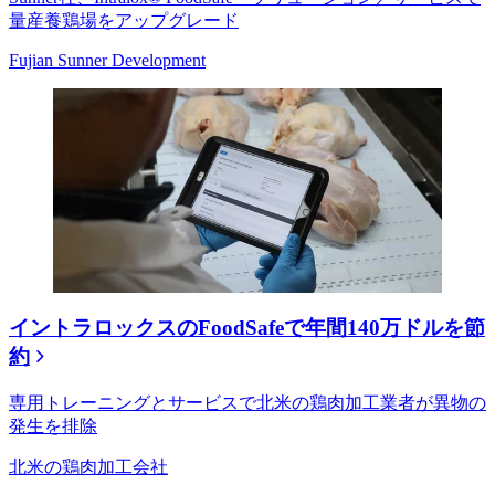
量産養鶏場をアップグレード
Fujian Sunner Development
イントラロックスのFoodSafeで年間140万ドルを節
約
専用トレーニングとサービスで北米の鶏肉加工業者が異物の
発生を排除
北米の鶏肉加工会社