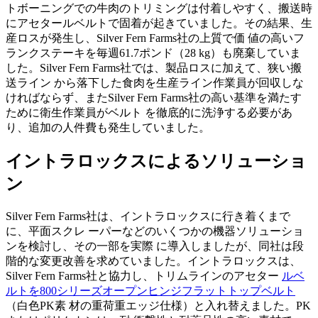
トボーニングでの牛肉のトリミングは付着しやすく、搬送時
にアセタールベルトで固着が起きていました。その結果、生
産ロスが発生し、Silver Fern Farms社の上質で価 値の高いフ
ランクステーキを毎週61.7ポンド（28 kg）も廃棄していま
した。Silver Fern Farms社では、製品ロスに加えて、狭い搬
送ライン から落下した食肉を生産ライン作業員が回収しな
ければならず、またSilver Fern Farms社の高い基準を満たす
ために衛生作業員がベルト を徹底的に洗浄する必要があ
り、追加の人件費も発生していました。
イントラロックスによるソリューショ
ン
Silver Fern Farms社は、イントラロックスに行き着くまで
に、平面スクレ ーパーなどのいくつかの機器ソリューショ
ンを検討し、その一部を実際 に導入しましたが、同社は段
階的な変更改善を求めていました。イントラロックスは、
Silver Fern Farms社と協力し、トリムラインのアセター
ルベ
ルトを800シリーズオープンヒンジフラットトップベルト
（白色PK素 材の重荷重エッジ仕様）と入れ替えました。PK