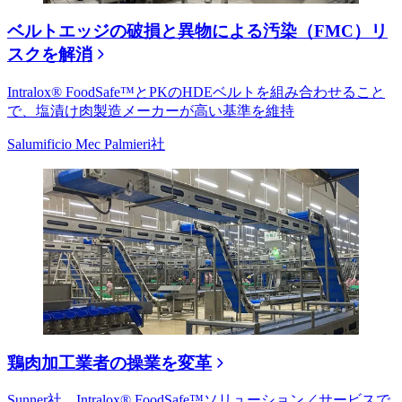
ベルトエッジの破損と異物による汚染（FMC）リ
スクを解消
Intralox® FoodSafe™とPKのHDEベルトを組み合わせること
で、塩漬け肉製造メーカーが高い基準を維持
Salumificio Mec Palmieri社
鶏肉加工業者の操業を変革
Sunner社、Intralox® FoodSafe™ソリューション／サービスで