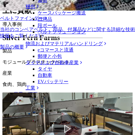
品の付着を防止生産量維持と安全性向
製缶
梱包
上に貢献
ケースパッケージ搬送
ベルトファインダー
日用品
導入事例
段ボール
当社のコンベアベルト、部品、付属品などに関する詳細な技術
ベルトソリューション
情報をご覧ください
Silver Fern Farms
物流およびマテリアルハンドリング
製品の概要
eコマースと流通
製品
郵便と小包
モジュールプラスチックベルト
タイヤおよび自動車産業
タイヤ
産業
自動車
EVバッテリー
食肉、鶏肉
工業
業界の概要