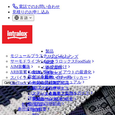
電話でのお問い合わせ
見積りのお申し込み
言 語
製品
モジュールプラスチックベルト
ソリューションズ
サーモドライブベルト
イントラロックスFoodSafe
産業
AIM装置
食品
バルク仕分け
参照資料
CalcLab
ARB装置
食肉、鶏肉
ラインレイアウトの最適化
サポート
取付け手順
スパイラル
魚と水産物
パレタイザー用パッカー
お問い合わせ
エンジニアリングマニュアル
OneTrackツールおよび部品
青果物
保証
専門知識
検 索
CADファイル
製パン
方針声明
サービス
メニューを開く
パンフレット・テクニカルガイド
スナック食品
よくあるご質問
技術
ニュース・メディア
評価フォーム
ソリューションの概要
乳製品
サポートの概要
使用方法説明動画
飲料と容器
イントラロックス HDE PKベルトが製
参照資料の概要
飲料