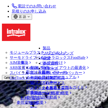
電話でのお問い合わせ
見積りのお申し込み
言 語
製品
モジュールプラスチックベルト
ソリューションズ
サーモドライブベルト
イントラロックスFoodSafe
産業
AIM装置
食品
バルク仕分け
参照資料
CalcLab
ARB装置
食肉、鶏肉
ラインレイアウトの最適化
サポート
取付け手順
スパイラル
魚と水産物
パレタイザー用パッカー
お問い合わせ
エンジニアリングマニュアル
OneTrackツールおよび部品
青果物
保証
専門知識
検 索
CADファイル
製パン
方針声明
サービス
メニューを開く
パンフレット・テクニカルガイド
スナック食品
よくあるご質問
技術
ニュース・メディア
評価フォーム
ソリューションの概要
乳製品
サポートの概要
使用方法説明動画
ニュースと洞察
飲料と容器
参照資料の概要
導入事例
飲料
イベント