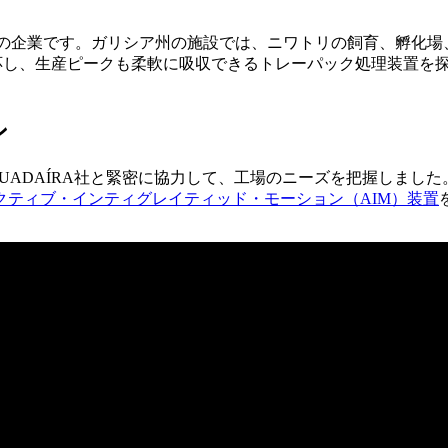
l社傘下の企業です。ガリシア州の施設では、ニワトリの飼育、孵
応し、生産ピークも柔軟に吸収できるトレーパック処理装置を探して
。
ン
GUADAÍRA社と緊密に協力して、工場のニーズを把握しました
クティブ・インティグレイティッド・モーション（AIM）装置