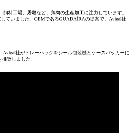
化場、飼料工場、屠殺など、鶏肉の生産加工に注力しています。
いました。OEMであるGUADAÍRAの提案で、Avigal社
。Avigal社がトレーパックをシール包装機とケースパッカーに
を推奨しました。