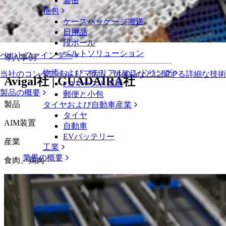
製缶
動画ライブラリ
梱包
ケースパッケージ搬送
Avigal社、イントラロックスのAIM技
日用品
段ボール
ベルトソリューション
ベルトファインダー
導入事例
物流およびマテリアルハンドリング
当社のコンベアベルト、部品、付属品などに関する詳細な技
Avigal社 | GUADAÍRA社
eコマースと流通
製品の概要
郵便と小包
製品
タイヤおよび自動車産業
タイヤ
AIM装置
自動車
EVバッテリー
産業
工業
業界の概要
食肉、鶏肉