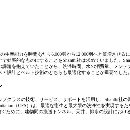
バトールの生産能力を時間あたり6,000羽から12,000羽へと倍
率的なものにすることをShanthi社は求めていました。Sh
課題を抱えていたことから、洗浄時間、水の消費量、メンテナンス
ベア設計とベルト技術のどちらも最適化することが重要でした
ン
プクラスの技術、サービス、サポートを活用し、Shanthi社
 Food Sanitation（CFS）は、最適な衛生と最大限の洗浄
ぐために、建物間の搬送トンネル、天井、排水の設計におけるコ