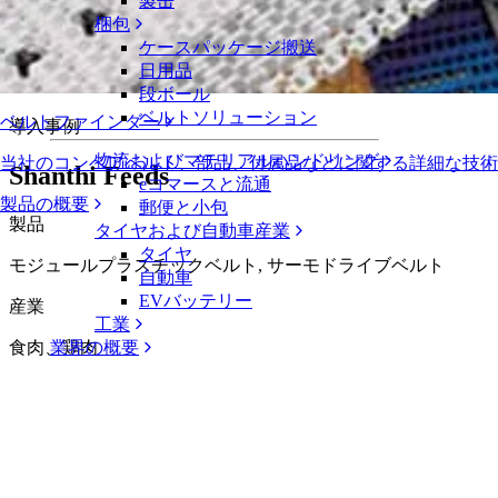
製缶
動画ライブラリ
梱包
ケースパッケージ搬送
イントラロックスのサービス、設計、
日用品
段ボール
ベルトソリューション
ベルトファインダー
導入事例
物流およびマテリアルハンドリング
当社のコンベアベルト、部品、付属品などに関する詳細な技
Shanthi Feeds
eコマースと流通
製品の概要
郵便と小包
製品
タイヤおよび自動車産業
タイヤ
モジュールプラスチックベルト, サーモドライブベルト
自動車
EVバッテリー
産業
工業
食肉、鶏肉
業界の概要