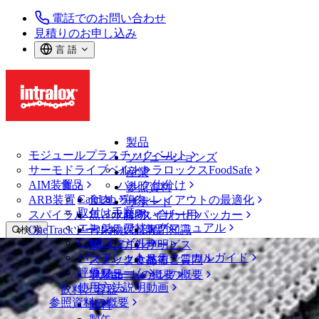
電話でのお問い合わせ
見積りのお申し込み
言 語
製品
モジュールプラスチックベルト
ソリューションズ
サーモドライブベルト
イントラロックスFoodSafe
産業
AIM装置
食品
バルク仕分け
参照資料
CalcLab
ARB装置
食肉、鶏肉
ラインレイアウトの最適化
サポート
取付け手順
スパイラル
魚と水産物
パレタイザー用パッカー
お問い合わせ
エンジニアリングマニュアル
OneTrackツールおよび部品
青果物
保証
専門知識
検 索
CADファイル
製パン
方針声明
サービス
メニューを開く
パンフレット・テクニカルガイド
スナック食品
よくあるご質問
技術
ニュース・メディア
評価フォーム
ソリューションの概要
乳製品
サポートの概要
使用方法説明動画
ニュースと洞察
飲料と容器
参照資料の概要
導入事例
飲料
イベント