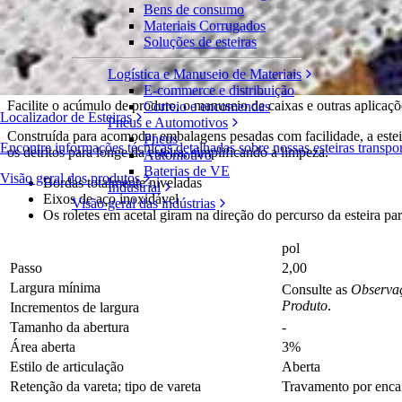
Bens de consumo
Roller Top™
Materiais Corrugados
Soluções de esteiras
Série 800
Solicite um orçamento
Logística e Manuseio de Materiais
Compartilhar
E-commerce e distribuição
Facilite o acúmulo de produto, o manuseio de caixas e outras aplicaçõ
Correio e encomendas
Localizador de Esteiras
Pneus e Automotivos
Construída para acomodar embalagens pesadas com facilidade, a estei
Pneus
Encontre informações técnicas detalhadas sobre nossas esteiras transp
os detritos para longe da esteira, simplificando a limpeza.
Automotivo
Baterias de VE
Visão geral dos produtos
Bordas totalmente niveladas
Industrial
Eixos de aço inoxidável
Visão geral das indústrias
Os roletes em acetal giram na direção do percurso da esteira p
pol
Passo
2,00
Largura mínima
Consulte as
Observaç
Produto
.
Incrementos de largura
Tamanho da abertura
-
Área aberta
3%
Estilo de articulação
Aberta
Retenção da vareta; tipo de vareta
Travamento por enca