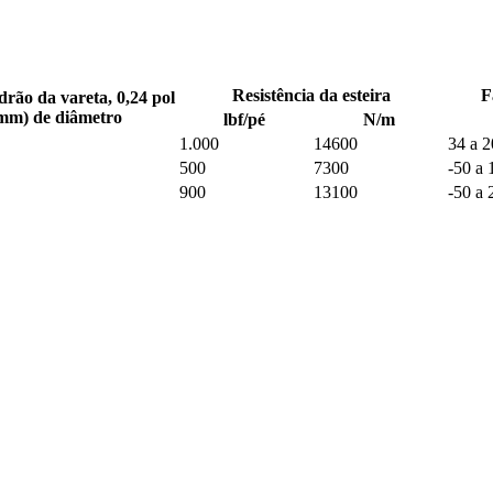
Resistência da esteira
F
drão da vareta, 0,24 pol
 mm) de diâmetro
lbf/pé
N/m
1.000
14600
34 a 
500
7300
-50 a 
900
13100
-50 a 