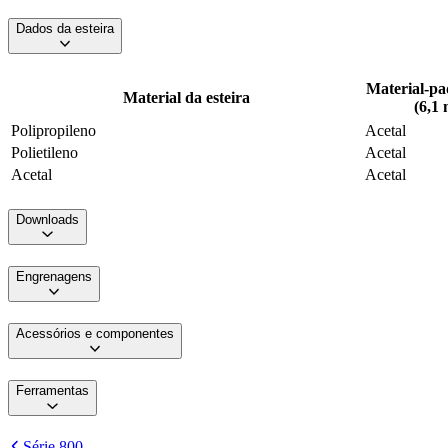
Dados da esteira
Material-pa
Material da esteira
(6,1
Polipropileno
Acetal
Polietileno
Acetal
Acetal
Acetal
Downloads
Engrenagens
Acessórios e componentes
Ferramentas
Série 800