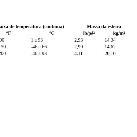
aixa de temperatura (contínua)
Massa da esteira
°F
°C
lb/pé²
kg/m²
200
1 a 93
2,93
14,34
150
-46 a 66
2,99
14,62
200
-46 a 93
4,11
20,10