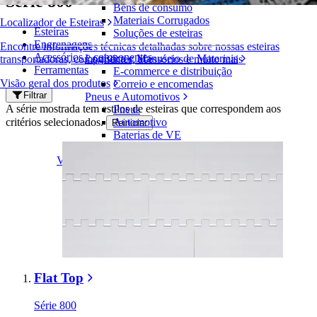
Série 800
Bens de consumo
Materiais Corrugados
Localizador de Esteiras
Esteiras
Soluções de esteiras
Engrenagens
Encontre informações técnicas detalhadas sobre nossas esteiras
Acessórios e componentes
Logística e Manuseio de Materiais
transportadoras, componentes, acessórios e muito mais
Ferramentas
E-commerce e distribuição
Visão geral dos produtos
Correio e encomendas
Filtrar
Pneus e Automotivos
A série mostrada tem estilos de esteiras que correspondem aos
Pneus
critérios selecionados.
Automotivo
Reiniciar
Baterias de VE
Industrial
Visão geral das indústrias
Flat Top
Série 800