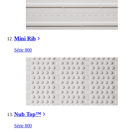
Mini Rib
Série 800
Nub Top™
Série 800