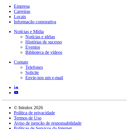
Empresa
Carreiras
Locais
Informação corporativa
Notícias e Mídia
Notícias e idéias
Histórias de sucesso
Eventos
Biblioteca de vídeos
Contato
Telefones
Solicite
Envie-nos um e-mail
©
Intralox
2026
Política de privacidade
Termos de Uso
Aviso de isenção de responsabilidade
Políticas de Serviços da Internet