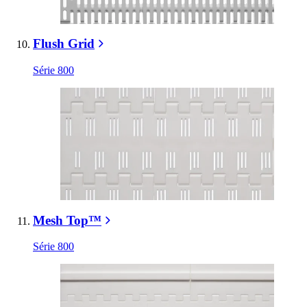
Flush Grid
Série 800
Mesh Top™
Série 800