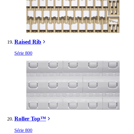
Raised Rib
Série 800
Roller Top™
Série 800