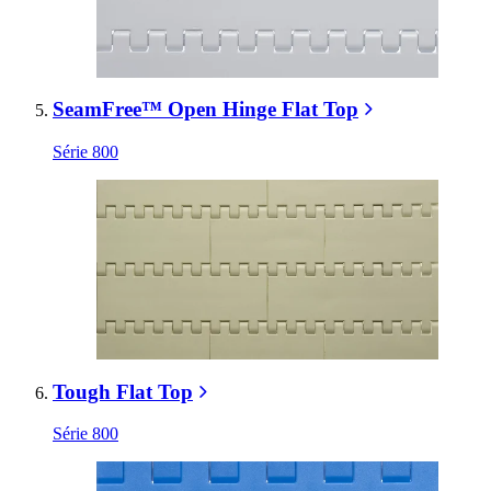
SeamFree™ Open Hinge Flat Top
Série 800
Tough Flat Top
Série 800