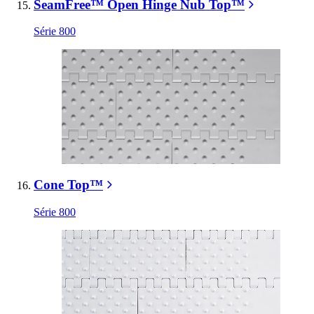
SeamFree™ Open Hinge Nub Top™
Série 800
Cone Top™
Série 800