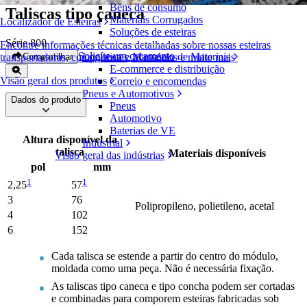
Bens de consumo
Taliscas tipo caneca
Materiais Corrugados
Localizador de Esteiras
Soluções de esteiras
Série 800
Encontre informações técnicas detalhadas sobre nossas esteiras
Solicite um orçamento
Logística e Manuseio de Materiais
Compartilhar
transportadoras, componentes, acessórios e muito mais
E-commerce e distribuição
Visão geral dos produtos
Correio e encomendas
Pneus e Automotivos
Dados do produto
Pneus
Automotivo
Baterias de VE
Altura disponível da
Industrial
talisca
Materiais disponíveis
Visão geral das indústrias
pol
mm
1
1
2,25
57
3
76
Polipropileno, polietileno, acetal
4
102
6
152
Cada talisca se estende a partir do centro do módulo,
moldada como uma peça. Não é necessária fixação.
As taliscas tipo caneca e tipo concha podem ser cortadas
e combinadas para comporem esteiras fabricadas sob