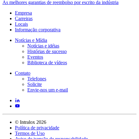
As melhores garantias de reembolso por escrito da indústria
Empresa
Carreiras
Locais
Informação corporativa
Notícias e Mídia
Notícias e idéias
Histórias de sucesso
Eventos
Biblioteca de vídeos
Contato
Telefones
Solicite
Envie-nos um e-mail
©
Intralox
2026
Política de privacidade
Termos de Uso
Aviso de isenção de responsabilidade