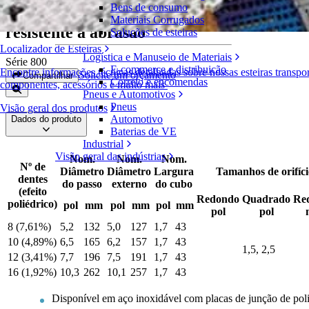
Bens de consumo
Engrenagens bipartidas de metal
Materiais Corrugados
resistente à abrasão
Soluções de esteiras
Localizador de Esteiras
Logística e Manuseio de Materiais
Série 800
E-commerce e distribuição
Encontre informações técnicas detalhadas sobre nossas esteiras transpo
Solicite um orçamento
Compartilhar
Correio e encomendas
componentes, acessórios e muito mais
Pneus e Automotivos
Pneus
Visão geral dos produtos
Automotivo
Dados do produto
Baterias de VE
Industrial
Visão geral das indústrias
Nom.
Nom.
Nom.
Nº de
Diâmetro
Diâmetro
Largura
Tamanhos de orifíci
dentes
do passo
externo
do cubo
(efeito
Redondo
Quadrado
Re
poliédrico)
pol
mm
pol
mm
pol
mm
pol
pol
8 (7,61%)
5,2
132
5,0
127
1,7
43
10 (4,89%)
6,5
165
6,2
157
1,7
43
1,5, 2,5
12 (3,41%)
7,7
196
7,5
191
1,7
43
16 (1,92%)
10,3
262
10,1
257
1,7
43
Disponível em aço inoxidável com placas de junção de pol