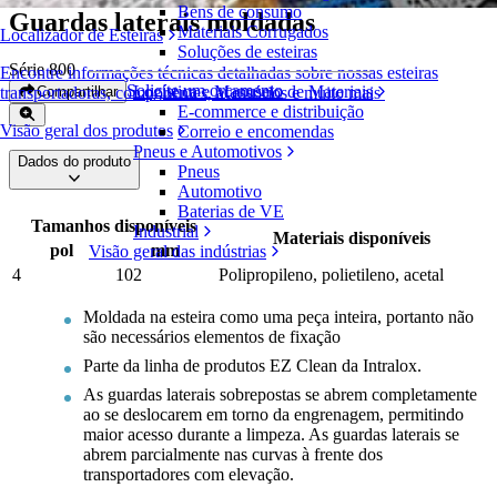
Bens de consumo
Guardas laterais moldadas
Materiais Corrugados
Localizador de Esteiras
Soluções de esteiras
Série 800
Encontre informações técnicas detalhadas sobre nossas esteiras
Solicite um orçamento
Logística e Manuseio de Materiais
Compartilhar
transportadoras, componentes, acessórios e muito mais
E-commerce e distribuição
Visão geral dos produtos
Correio e encomendas
Pneus e Automotivos
Dados do produto
Pneus
Automotivo
Baterias de VE
Tamanhos disponíveis
Industrial
Materiais disponíveis
pol
mm
Visão geral das indústrias
4
102
Polipropileno, polietileno, acetal
Moldada na esteira como uma peça inteira, portanto não
são necessários elementos de fixação
Parte da linha de produtos EZ Clean da Intralox.
As guardas laterais sobrepostas se abrem completamente
ao se deslocarem em torno da engrenagem, permitindo
maior acesso durante a limpeza. As guardas laterais se
abrem parcialmente nas curvas à frente dos
transportadores com elevação.