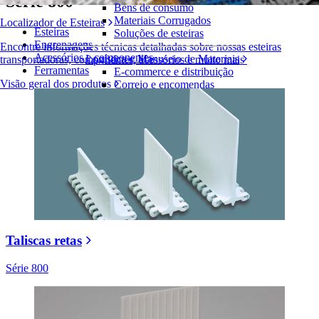
Série 800
Bens de consumo
Materiais Corrugados
Localizador de Esteiras
Esteiras
Soluções de esteiras
Engrenagens
Encontre informações técnicas detalhadas sobre nossas esteiras
Acessórios e componentes
Logística e Manuseio de Materiais
transportadoras, componentes, acessórios e muito mais
Ferramentas
E-commerce e distribuição
Visão geral dos produtos
Correio e encomendas
Pneus e Automotivos
Pneus
Automotivo
Baterias de VE
Industrial
Visão geral das indústrias
Taliscas retas
Série 800