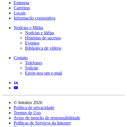
Empresa
Carreiras
Locais
Informação corporativa
Notícias e Mídia
Notícias e idéias
Histórias de sucesso
Eventos
Biblioteca de vídeos
Contato
Telefones
Solicite
Envie-nos um e-mail
©
Intralox
2026
Política de privacidade
Termos de Uso
Aviso de isenção de responsabilidade
Políticas de Serviços da Internet