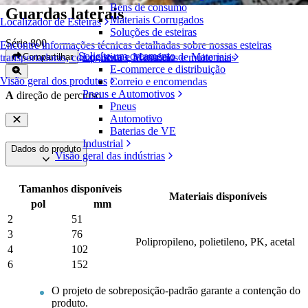
Bens de consumo
Guardas laterais
Materiais Corrugados
Localizador de Esteiras
Soluções de esteiras
Série 800
Encontre informações técnicas detalhadas sobre nossas esteiras
Solicite um orçamento
Logística e Manuseio de Materiais
Compartilhar
transportadoras, componentes, acessórios e muito mais
E-commerce e distribuição
Visão geral dos produtos
Correio e encomendas
Pneus e Automotivos
A
direção de percurso
Pneus
Automotivo
Baterias de VE
Industrial
Dados do produto
Visão geral das indústrias
Tamanhos disponíveis
Materiais disponíveis
pol
mm
2
51
3
76
Polipropileno, polietileno, PK, acetal
4
102
6
152
O projeto de sobreposição-padrão garante a contenção do
produto.