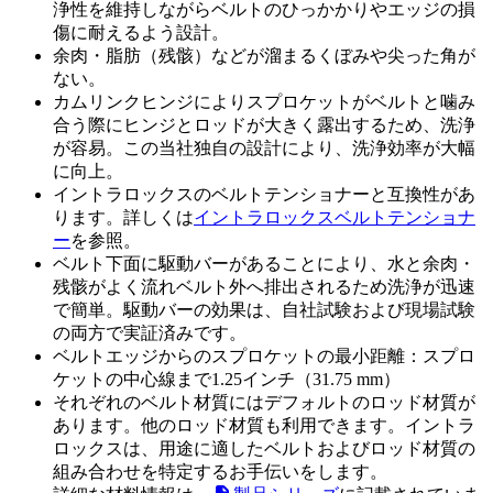
浄性を維持しながらベルトのひっかかりやエッジの損
傷に耐えるよう設計。
余肉・脂肪（残骸）などが溜まるくぼみや尖った角が
ない。
カムリンクヒンジによりスプロケットがベルトと噛み
合う際にヒンジとロッドが大きく露出するため、洗浄
が容易。この当社独自の設計により、洗浄効率が大幅
に向上。
イントラロックスのベルトテンショナーと互換性があ
ります。詳しくは
イントラロックスベルトテンショナ
ー
を参照。
ベルト下面に駆動バーがあることにより、水と余肉・
残骸がよく流れベルト外へ排出されるため洗浄が迅速
で簡単。駆動バーの効果は、自社試験および現場試験
の両方で実証済みです。
ベルトエッジからのスプロケットの最小距離：スプロ
ケットの中心線まで1.25インチ（31.75 mm）
それぞれのベルト材質にはデフォルトのロッド材質が
あります。他のロッド材質も利用できます。イントラ
ロックスは、用途に適したベルトおよびロッド材質の
組み合わせを特定するお手伝いをします。