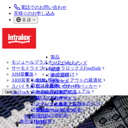
電話でのお問い合わせ
見積りのお申し込み
言 語
製品
モジュールプラスチックベルト
ソリューションズ
サーモドライブベルト
イントラロックスFoodSafe
産業
AIM装置
食品
バルク仕分け
参照資料
CalcLab
ARB装置
食肉、鶏肉
ラインレイアウトの最適化
サポート
取付け手順
スパイラル
魚と水産物
パレタイザー用パッカー
お問い合わせ
エンジニアリングマニュアル
OneTrackツールおよび部品
青果物
保証
専門知識
検 索
CADファイル
製パン
方針声明
サービス
メニューを開く
パンフレット・テクニカルガイド
スナック食品
よくあるご質問
技術
ベルトファインダー
評価フォーム
ソリューションの概要
乳製品
サポートの概要
使用方法説明動画
ベルトファインダー
飲料と容器
参照資料の概要
モジュールプラスチックベルト
飲料
1600 シリーズ