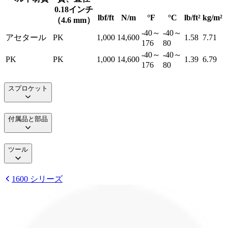
0.18インチ
lbf/ft
N/m
°F
°C
lb/ft²
kg/m²
（4.6 mm）
-40～
-40～
アセタール
PK
1,000
14,600
1.58
7.71
176
80
-40～
-40～
PK
PK
1,000
14,600
1.39
6.79
176
80
スプロケット
付属品と部品
ツール
1600 シリーズ