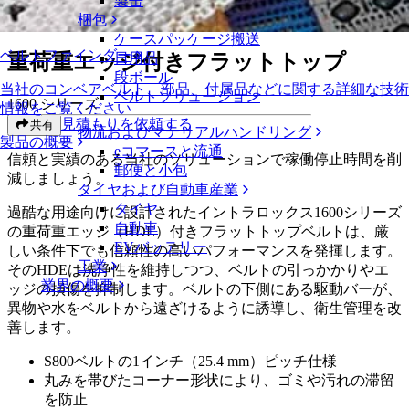
製缶
重荷重エッジ付きフラットトップ
梱包
ケースパッケージ搬送
ベルトファインダー
重荷重エッジ付きフラットトップ
日用品
段ボール
当社のコンベアベルト、部品、付属品などに関する詳細な技術
ベルトソリューション
1600 シリーズ
情報をご覧ください
見積もりを依頼する
共有
物流およびマテリアルハンドリング
製品の概要
eコマースと流通
信頼と実績のある当社のソリューションで稼働停止時間を削
郵便と小包
減しましょう。
タイヤおよび自動車産業
タイヤ
過酷な用途向けに設計されたイントラロックス1600シリーズ
自動車
の重荷重エッジ（HDE）付きフラットトップベルトは、厳
EVバッテリー
しい条件下でも信頼性の高いパフォーマンスを発揮します。
工業
そのHDEは洗浄性を維持しつつ、ベルトの引っかかりやエ
業界の概要
ッジの損傷を抑制します。ベルトの下側にある駆動バーが、
異物や水をベルトから遠ざけるように誘導し、衛生管理を改
善します。
S800ベルトの1インチ（25.4 mm）ピッチ仕様
丸みを帯びたコーナー形状により、ゴミや汚れの滞留
を防止