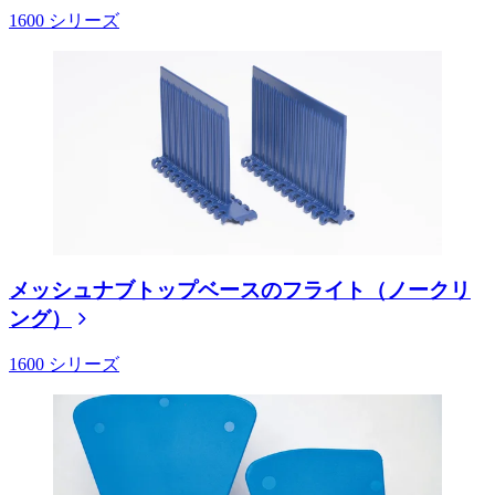
1600 シリーズ
メッシュナブトップベースのフライト（ノークリ
ング）
1600 シリーズ