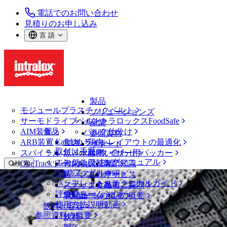
電話でのお問い合わせ
見積りのお申し込み
言 語
製品
モジュールプラスチックベルト
ソリューションズ
サーモドライブベルト
イントラロックスFoodSafe
産業
AIM装置
食品
バルク仕分け
参照資料
CalcLab
ARB装置
食肉、鶏肉
ラインレイアウトの最適化
サポート
取付け手順
スパイラル
魚と水産物
パレタイザー用パッカー
お問い合わせ
エンジニアリングマニュアル
OneTrackツールおよび部品
青果物
保証
専門知識
検 索
CADファイル
製パン
方針声明
サービス
メニューを開く
パンフレット・テクニカルガイド
スナック食品
よくあるご質問
技術
ベルトファインダー
評価フォーム
ソリューションの概要
乳製品
サポートの概要
使用方法説明動画
ベルトファインダー
飲料と容器
参照資料の概要
モジュールプラスチックベルト
飲料
1600 シリーズ