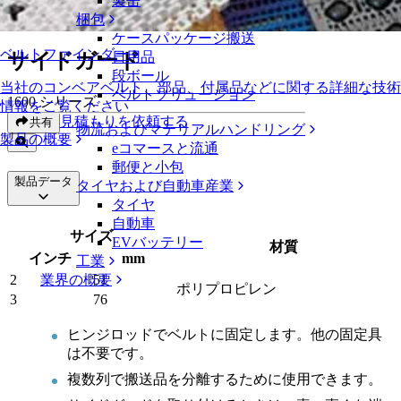
製缶
サイドガード
梱包
ケースパッケージ搬送
ベルトファインダー
サイドガード
日用品
段ボール
当社のコンベアベルト、部品、付属品などに関する詳細な技術
ベルトソリューション
1600 シリーズ
情報をご覧ください
見積もりを依頼する
共有
物流およびマテリアルハンドリング
製品の概要
eコマースと流通
郵便と小包
製品データ
タイヤおよび自動車産業
タイヤ
自動車
サイズ
EVバッテリー
材質
インチ
mm
工業
業界の概要
2
51
ポリプロピレン
3
76
ヒンジロッドでベルトに固定します。他の固定具
は不要です。
複数列で搬送品を分離するために使用できます。