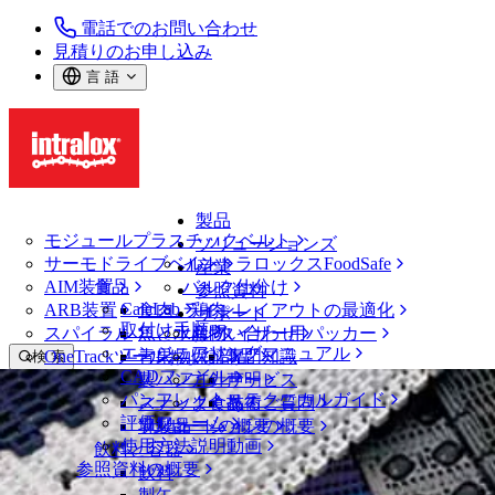
電話でのお問い合わせ
見積りのお申し込み
言 語
製品
モジュールプラスチックベルト
ソリューションズ
サーモドライブベルト
イントラロックスFoodSafe
産業
AIM装置
食品
バルク仕分け
参照資料
CalcLab
ARB装置
食肉、鶏肉
ラインレイアウトの最適化
サポート
取付け手順
スパイラル
魚と水産物
パレタイザー用パッカー
お問い合わせ
エンジニアリングマニュアル
OneTrackツールおよび部品
青果物
保証
専門知識
検 索
CADファイル
製パン
方針声明
サービス
メニューを開く
パンフレット・テクニカルガイド
スナック食品
よくあるご質問
技術
ベルトファインダー
評価フォーム
ソリューションの概要
乳製品
サポートの概要
使用方法説明動画
ベルトファインダー
飲料と容器
参照資料の概要
モジュールプラスチックベルト
飲料
1600 シリーズ