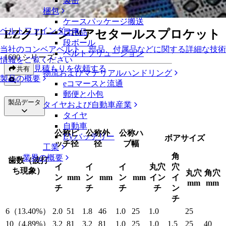
製缶
EZクリーン™アセタールスプロケット
梱包
ケースパッケージ搬送
ベルトファインダー
EZクリーン™アセタールスプロケット
日用品
段ボール
当社のコンベアベルト、部品、付属品などに関する詳細な技術
ベルトソリューション
1600 シリーズ
情報をご覧ください
見積もりを依頼する
共有
物流およびマテリアルハンドリング
製品の概要
eコマースと流通
郵便と小包
製品データ
タイヤおよび自動車産業
タイヤ
自動車
公称ピ
公称外
公称ハ
EVバッテリー
ボアサイズ
ッチ径
径
ブ幅
工業
角
業界の概要
歯数（波打
イ
イ
イ
丸穴
穴
ち現象）
丸穴
角穴
ン
mm
ン
mm
ン
mm
イン
イ
mm
mm
チ
チ
チ
チ
ン
チ
6（13.40%）
2.0
51
1.8
46
1.0
25
1.0
25
10（4.89%）
3.2
81
3.2
81
1.0
25
1.0
1.5
25
40