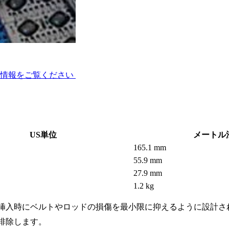
術情報をご覧ください
US単位
メートル
165.1 mm
55.9 mm
27.9 mm
1.2 kg
挿入時にベルトやロッドの損傷を最小限に抑えるように設計さ
排除します。