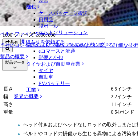
製缶
Intraloxロッドリムーバー
梱包
ケースパッケージ搬送
Intraloxロッドリムーバー
日用品
段ボール
ベルトソリューション
ベルトファインダー
1600 シリーズ, 1800, 800
見積もりを依頼する
共有
物流およびマテリアルハンドリング
当社のコンベアベルト、部品、付属品などに関する詳細な技
eコマースと流通
製品の概要
郵便と小包
製品データ
タイヤおよび自動車産業
タイヤ
自動車
EVバッテリー
長さ
6.5インチ
工業
業界の概要
幅
2.2インチ
高さ
1.1インチ
重量
0.54ポンド
ヘッド付きおよびヘッドなしロッドの取外しまたは
ベルトやロッドの損傷から生じる異物による汚染を