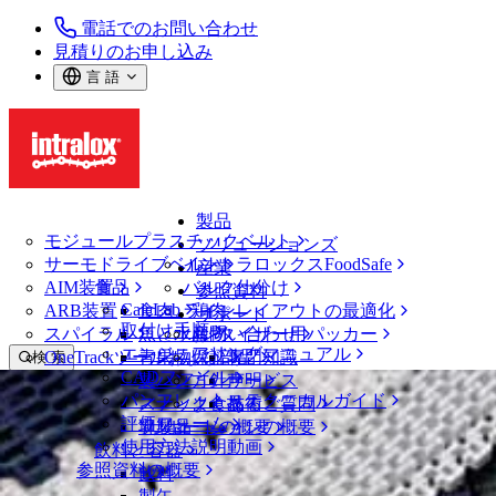
電話でのお問い合わせ
見積りのお申し込み
言 語
製品
モジュールプラスチックベルト
ソリューションズ
サーモドライブベルト
イントラロックスFoodSafe
産業
AIM装置
食品
バルク仕分け
参照資料
CalcLab
ARB装置
食肉、鶏肉
ラインレイアウトの最適化
サポート
取付け手順
スパイラル
魚と水産物
パレタイザー用パッカー
お問い合わせ
エンジニアリングマニュアル
OneTrackツールおよび部品
青果物
保証
専門知識
検 索
CADファイル
製パン
方針声明
サービス
メニューを開く
パンフレット・テクニカルガイド
スナック食品
よくあるご質問
技術
ベルトファインダー
評価フォーム
ソリューションの概要
乳製品
サポートの概要
使用方法説明動画
ベルトファインダー
飲料と容器
参照資料の概要
モジュールプラスチックベルト
飲料
1600 シリーズ