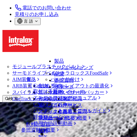
電話でのお問い合わせ
見積りのお申し込み
言 語
製品
モジュールプラスチックベルト
ソリューションズ
サーモドライブベルト
イントラロックスFoodSafe
産業
AIM装置
食品
バルク仕分け
参照資料
CalcLab
ARB装置
食肉、鶏肉
ラインレイアウトの最適化
サポート
取付け手順
スパイラル
魚と水産物
パレタイザー用パッカー
お問い合わせ
エンジニアリングマニュアル
OneTrackツールおよび部品
青果物
保証
専門知識
検 索
CADファイル
製パン
方針声明
サービス
メニューを開く
パンフレット・テクニカルガイド
スナック食品
よくあるご質問
技術
スパイラル
評価フォーム
ソリューションの概要
乳製品
サポートの概要
使用方法説明動画
飲料と容器
製品
参照資料の概要
飲料
スパイラル