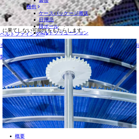
製缶
サイドドライブ
梱包
エッジに秘められた可能性
ケースパッケージ搬送
日用品
サイドドライブ技術の独特な能力は、コンベアの長さと設計
段ボール
に果てしない可能性をもたらします。
ベルトソリューション
ベルトファインダー
物流およびマテリアルハンドリング
当社のコンベアベルト、部品、付属品などに関する詳細な技
eコマースと流通
製品の概要
郵便と小包
タイヤおよび自動車産業
タイヤ
自動車
EVバッテリー
工業
業界の概要
概要