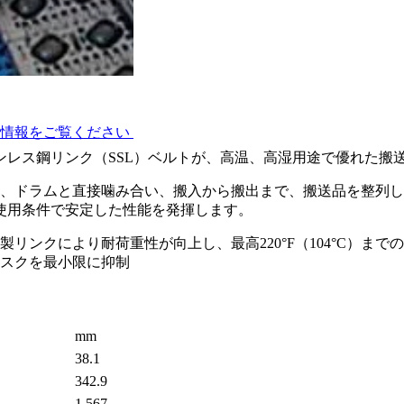
ク（SSL）
術情報をご覧ください
テンレス鋼リンク（SSL）ベルトが、高温、高湿用途で優れた搬
は、ドラムと直接噛み合い、搬入から搬出まで、搬送品を整列
使用条件で安定した性能を発揮します。
ンクにより耐荷重性が向上し、最高220°F（104°C）まで
スクを最小限に抑制
mm
38.1
342.9
1,567