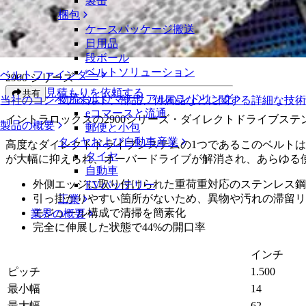
製缶
ダイレクトドライブ™ステンレス鋼リンク（SSL）
梱包
ケースパッケージ搬送
ダイレクトドライブ™ステンレス鋼リン
日用品
段ボール
ベルトソリューション
ベルトファインダー
2900 シリーズ
見積もりを依頼する
共有
物流およびマテリアルハンドリング
当社のコンベアベルト、部品、付属品などに関する詳細な技
eコマースと流通
イントラロックスの2900シリーズ・ダイレクトドライブス
製品の概要
郵便と小包
タイヤおよび自動車産業
高度なダイレクトドライブシステムの1つであるこのベルト
タイヤ
が大幅に抑えられ、オーバードライブが解消され、あらゆる
自動車
外側エッジに取り付けられた重荷重対応のステンレス鋼製リ
EVバッテリー
引っ掛かりやすい箇所がないため、異物や汚れの滞留リ
工業
モジュール構成で清掃を簡素化
業界の概要
完全に伸展した状態で44%の開口率
インチ
ピッチ
1.500
最小幅
14
最大幅
62