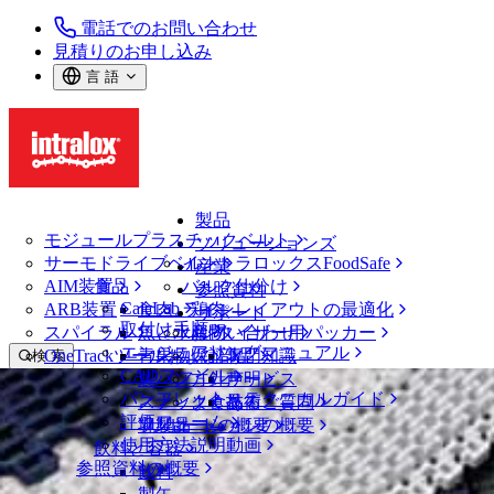
電話でのお問い合わせ
見積りのお申し込み
言 語
製品
モジュールプラスチックベルト
ソリューションズ
サーモドライブベルト
イントラロックスFoodSafe
産業
AIM装置
食品
バルク仕分け
参照資料
CalcLab
ARB装置
食肉、鶏肉
ラインレイアウトの最適化
サポート
取付け手順
スパイラル
魚と水産物
パレタイザー用パッカー
お問い合わせ
エンジニアリングマニュアル
OneTrackツールおよび部品
青果物
保証
専門知識
検 索
CADファイル
製パン
方針声明
サービス
メニューを開く
パンフレット・テクニカルガイド
スナック食品
よくあるご質問
技術
ベルトファインダー
評価フォーム
ソリューションの概要
乳製品
サポートの概要
使用方法説明動画
ベルトファインダー
飲料と容器
参照資料の概要
モジュールプラスチックベルト
飲料
2900 シリーズ