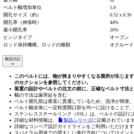
ベルト幅増加単位
1.0
開孔サイズ（約）
0.52 x 0.39
開孔率（伸張時）
44%
最小開孔率
26%
ヒンジタイプ
オープン
ロッド保持機構。ロッドの種類
オクルード
製品注記
このベルトには、物が挟まりやすくなる箇所が生じます
のセクションを参照してください。
装置の設計やベルトの注文の前に、正確なベルト寸法と
幅の寸法は歯突起を含む
ベルト開孔部は垂直に貫通しているため、洗浄が簡便。
ベルト幅全体に一定程度開口部を均一に設けることで、
ステンレススチールリンク（SSL）は、ベルトの設計
詳細な材料情報は、
製品シリーズ
に記載されていま
詳細なコンベア設計ガイドラインをご利用いただけます
スパイラル用途での望ましい進行方向についてはイント