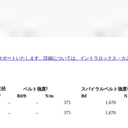
サポートいたします。詳細については、イントラロックス・カ
1
直径
ベルト強度
スパイラルベルト強度
）
lbf/ft
N/m
lbf
N
–
–
375
1,670
–
–
375
1,670