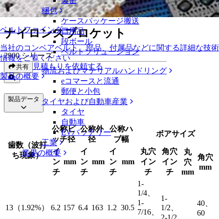
製缶
ナイロンスプロケット
梱包
ケースパッケージ搬送
ベルトファインダー
ナイロンスプロケット
日用品
段ボール
当社のコンベアベルト、部品、付属品などに関する詳細な技術
ベルトソリューション
2900 シリーズ
情報をご覧ください
見積もりを依頼する
共有
物流およびマテリアルハンドリング
製品の概要
eコマースと流通
郵便と小包
製品データ
タイヤおよび自動車産業
タイヤ
自動車
公称ピ
公称外
公称ハ
EVバッテリー
ボアサイズ
ッチ径
径
ブ幅
工業
歯数（波打
イ
イ
イ
丸穴
角穴
丸
業界の概要
ち現象）
角穴
ン
mm
ン
mm
ン
mm
イン
イン
穴
mm
チ
チ
チ
チ
チ
mm
1-
1/4、
1-
1-
40、
13（1.92%）
6.2
157
6.4
163
1.2
30.5
1/2、
7/16、
60
2-1/2