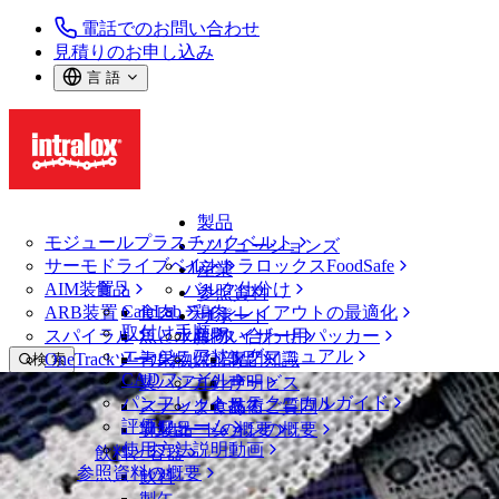
電話でのお問い合わせ
見積りのお申し込み
言 語
製品
モジュールプラスチックベルト
ソリューションズ
サーモドライブベルト
イントラロックスFoodSafe
産業
AIM装置
食品
バルク仕分け
参照資料
CalcLab
ARB装置
食肉、鶏肉
ラインレイアウトの最適化
サポート
取付け手順
スパイラル
魚と水産物
パレタイザー用パッカー
お問い合わせ
エンジニアリングマニュアル
OneTrackツールおよび部品
青果物
保証
専門知識
検 索
CADファイル
製パン
方針声明
サービス
メニューを開く
パンフレット・テクニカルガイド
スナック食品
よくあるご質問
技術
ベルトファインダー
評価フォーム
ソリューションの概要
乳製品
サポートの概要
使用方法説明動画
ベルトファインダー
飲料と容器
参照資料の概要
モジュールプラスチックベルト
飲料
2900 シリーズ