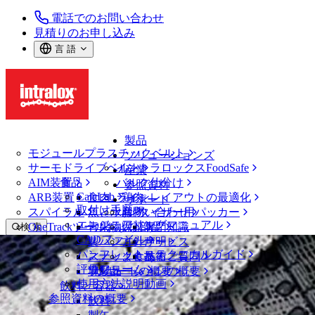
電話でのお問い合わせ
見積りのお申し込み
言 語
製品
モジュールプラスチックベルト
ソリューションズ
サーモドライブベルト
イントラロックスFoodSafe
産業
AIM装置
食品
バルク仕分け
参照資料
CalcLab
ARB装置
食肉、鶏肉
ラインレイアウトの最適化
サポート
取付け手順
スパイラル
魚と水産物
パレタイザー用パッカー
お問い合わせ
エンジニアリングマニュアル
OneTrackツールおよび部品
青果物
保証
専門知識
検 索
CADファイル
製パン
方針声明
サービス
メニューを開く
パンフレット・テクニカルガイド
スナック食品
よくあるご質問
技術
ベルトファインダー
評価フォーム
ソリューションの概要
乳製品
サポートの概要
使用方法説明動画
ベルトファインダー
飲料と容器
参照資料の概要
モジュールプラスチックベルト
飲料
2900 シリーズ