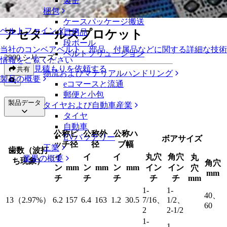
製缶
アセタールスプロケット
梱包
ケースパッケージ搬送
ベルトファインダー
アセタールスプロケット
日用品
段ボール
当社のコンベアベルト、部品、付属品などに関する詳細な技術
ベルトソリューション
2900 シリーズ
情報をご覧ください
見積もりを依頼する
共有
物流およびマテリアルハンドリング
製品の概要
eコマースと流通
郵便と小包
製品データ
タイヤおよび自動車産業
タイヤ
自動車
公称ピ
公称外
公称ハ
EVバッテリー
ボアサイズ
ッチ径
径
ブ幅
工業
歯数（波打
イ
イ
イ
丸穴
角穴
丸
業界の概要
ち現象）
角穴
ン
mm
ン
mm
ン
mm
イン
イン
穴
mm
チ
チ
チ
チ
チ
mm
1-
1-
40、
13（2.97%）
6.2
157
6.4
163
1.2
30.5
7/16、
1/2、
60
2
2-1/2
1-
1-