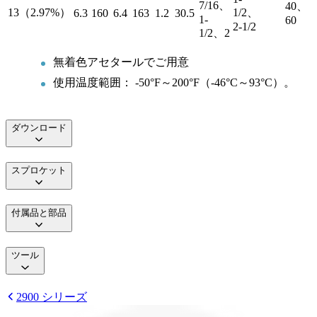
7/16、
40、
13（2.97%）
1/2、
6.3
160
6.4
163
1.2
30.5
1-
60
2-1/2
1/2、2
無着色アセタールでご用意
使用温度範囲： -50°F～200°F（-46°C～93°C）。
ダウンロード
スプロケット
付属品と部品
ツール
2900 シリーズ