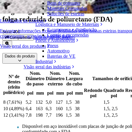
Bens de consumo
Materiais Corrugados
Engrenagens bipartidas de metal com
Soluções de esteiras
folga reduzida de poliuretano (FDA)
Localizador de Esteiras
Logística e Manuseio de Materiais
E-commerce e distribuição
Encontre informações técnicas detalhadas sobre nossas esteiras transpo
Série 400
Correio e encomendas
componentes, acessórios e muito mais
Solicite um orçamento
Compartilhar
Pneus e Automotivos
Pneus
Visão geral dos produtos
Automotivo
Baterias de VE
Dados do produto
Industrial
Visão geral das indústrias
Nom.
Nom.
Nom.
Nº de
Diâmetro
Diâmetro
Largura
Tamanhos de orifíci
dentes
do passo
externo
do cubo
(efeito
Redondo
Quadrado
Re
poliédrico)
pol
mm
pol
mm
pol
mm
pol
pol
8 (7,61%)
5,2
132
5,0
127
1,5
38
1,5
10 (4,89%)
6,4
163
6,3
160
1,5
38
1,5, 2,5
12 (3,41%)
7,8
198
7,7
196
1,5
38
1,5, 2,5
Disponível em aço inoxidável com placas de junção de pol
conformidade com a FDA