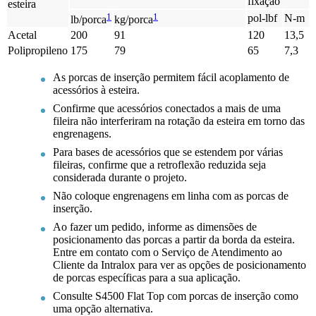
fixação
esteira
1
1
pol-lbf
N-m
lb/porca
kg/porca
Acetal
200
91
120
13,5
Polipropileno
175
79
65
7,3
As porcas de inserção permitem fácil acoplamento de
acessórios à esteira.
Confirme que acessórios conectados a mais de uma
fileira não interferiram na rotação da esteira em torno das
engrenagens.
Para bases de acessórios que se estendem por várias
fileiras, confirme que a retroflexão reduzida seja
considerada durante o projeto.
Não coloque engrenagens em linha com as porcas de
inserção.
Ao fazer um pedido, informe as dimensões de
posicionamento das porcas a partir da borda da esteira.
Entre em contato com o Serviço de Atendimento ao
Cliente da Intralox para ver as opções de posicionamento
de porcas específicas para a sua aplicação.
Consulte S4500 Flat Top com porcas de inserção como
uma opção alternativa.