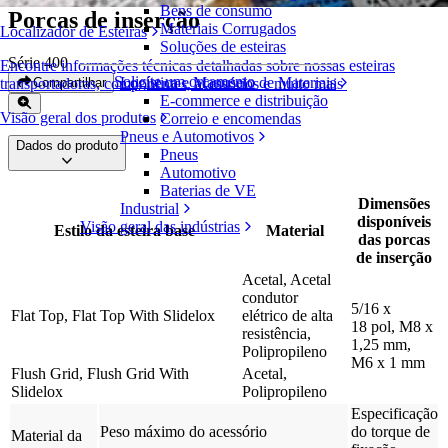
Bens de consumo
Porcas de inserção
Materiais Corrugados
Localizador de Esteiras
Soluções de esteiras
Série 400
Encontre informações técnicas detalhadas sobre nossas esteiras
Solicite um orçamento
Logística e Manuseio de Materiais
Compartilhar
transportadoras, componentes, acessórios e muito mais
E-commerce e distribuição
Visão geral dos produtos
Correio e encomendas
Pneus e Automotivos
Dados do produto
Pneus
Automotivo
Baterias de VE
Dimensões
Industrial
disponíveis
Visão geral das indústrias
Estilo da esteira base
Material
das porcas
de inserção
Acetal, Acetal
condutor
5/16 x
Flat Top, Flat Top With Slidelox
elétrico de alta
18 pol, M8 x
resistência,
1,25 mm,
Polipropileno
M6 x 1 mm
Flush Grid, Flush Grid With
Acetal,
Slidelox
Polipropileno
Especificação
Peso máximo do acessório
do torque de
Material da