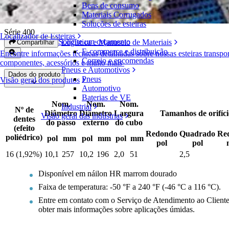
Bens de consumo
Engrenagens bipartidas de náilon HR
Materiais Corrugados
Soluções de esteiras
Série 400
Localizador de Esteiras
Solicite um orçamento
Logística e Manuseio de Materiais
Compartilhar
E-commerce e distribuição
Encontre informações técnicas detalhadas sobre nossas esteiras transpo
Correio e encomendas
componentes, acessórios e muito mais
Pneus e Automotivos
Dados do produto
Pneus
Visão geral dos produtos
Automotivo
Baterias de VE
Nom.
Nom.
Nom.
Industrial
Nº de
Diâmetro
Diâmetro
Largura
Tamanhos de orifíci
Visão geral das indústrias
dentes
do passo
externo
do cubo
(efeito
Redondo
Quadrado
Re
poliédrico)
pol
mm
pol
mm
pol
mm
pol
pol
16 (1,92%)
10,1
257
10,2
196
2,0
51
2,5
Disponível em náilon HR marrom dourado
Faixa de temperatura: -50 °F a 240 °F (-46 °C a 116 °C).
Entre em contato com o Serviço de Atendimento ao Cliente 
obter mais informações sobre aplicações úmidas.