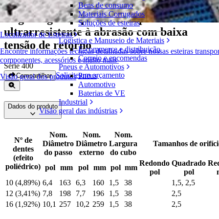
Bens de consumo
Materiais Corrugados
Engrenagem bipartida em poliuretano
Soluções de esteiras
ultrarresistente à abrasão com baixa
Localizador de Esteiras
Logística e Manuseio de Materiais
tensão de retorno
E-commerce e distribuição
Encontre informações técnicas detalhadas sobre nossas esteiras transpo
Correio e encomendas
componentes, acessórios e muito mais
Série 400
Pneus e Automotivos
Solicite um orçamento
Pneus
Compartilhar
Visão geral dos produtos
Automotivo
Baterias de VE
Industrial
Dados do produto
Visão geral das indústrias
Nom.
Nom.
Nom.
Nº de
Diâmetro
Diâmetro
Largura
Tamanhos de orifíci
dentes
do passo
externo
do cubo
(efeito
Redondo
Quadrado
Re
poliédrico)
pol
mm
pol
mm
pol
mm
pol
pol
10 (4,89%)
6,4
163
6,3
160
1,5
38
1,5, 2,5
12 (3,41%)
7,8
198
7,7
196
1,5
38
2,5
16 (1,92%)
10,1
257
10,2
259
1,5
38
2,5