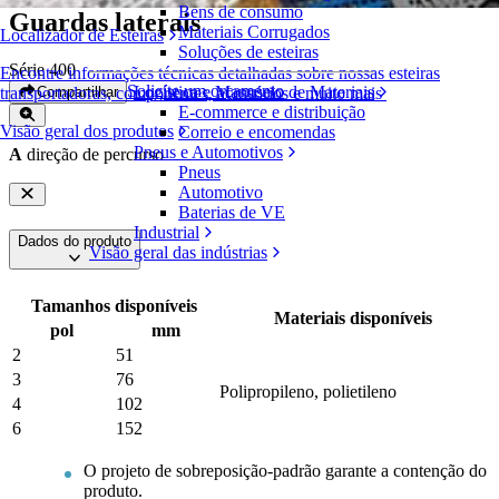
Bens de consumo
Guardas laterais
Materiais Corrugados
Localizador de Esteiras
Soluções de esteiras
Série 400
Encontre informações técnicas detalhadas sobre nossas esteiras
Solicite um orçamento
Logística e Manuseio de Materiais
Compartilhar
transportadoras, componentes, acessórios e muito mais
E-commerce e distribuição
Visão geral dos produtos
Correio e encomendas
Pneus e Automotivos
A
direção de percurso
Pneus
Automotivo
Baterias de VE
Industrial
Dados do produto
Visão geral das indústrias
Tamanhos disponíveis
Materiais disponíveis
pol
mm
2
51
3
76
Polipropileno, polietileno
4
102
6
152
O projeto de sobreposição-padrão garante a contenção do
produto.