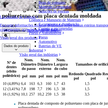
Bens de consumo
Materiais Corrugados
Engrenagens bipartidas em composto de
Soluções de esteiras
poliuretano com placa dentada moldada
Localizador de Esteiras
Logística e Manuseio de Materiais
E-commerce e distribuição
Encontre informações técnicas detalhadas sobre nossas esteiras transpo
Série 400
Correio e encomendas
componentes, acessórios e muito mais
Solicite um orçamento
Compartilhar
Pneus e Automotivos
Pneus
Visão geral dos produtos
Automotivo
Baterias de VE
Dados do produto
Industrial
Visão geral das indústrias
Nom.
Nom.
Nom.
Nº de
Diâmetro
Diâmetro
Largura
Tamanhos de orifíci
dentes
do passo
externo
do cubo
(efeito
Redondo
Quadrado
Re
poliédrico)
pol
mm
pol
mm
pol
mm
pol
pol
10 (4,89%)
6,4
163
6,3
160
1,7
43
1,5
12 (3,41%)
7,8
198
7,7
196
1,5
38
1,5
16 (1,92%)
10,1
257
10,2
259
1,5
38
3,5
Placa dentada de composto de poliuretano com placa de ju
polipropileno