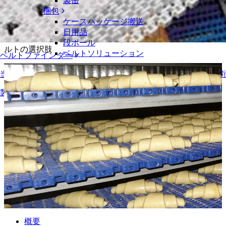
製缶
摩擦駆動
梱包
摩擦と専門知識を駆動力に
ケースパッケージ搬送
日用品
摩擦駆動スパイラルシステム向けモジュールプラスチックベ
段ボール
ルトの選択肢
ベルトソリューション
ベルトファインダー
物流およびマテリアルハンドリング
当社のコンベアベルト、部品、付属品などに関する詳細な技
eコマースと流通
製品の概要
郵便と小包
タイヤおよび自動車産業
タイヤ
自動車
EVバッテリー
工業
業界の概要
概要