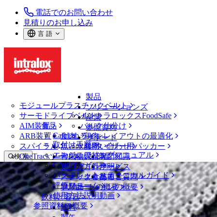
電話でのお問い合わせ
見積りのお申し込み
言 語
製品
モジュールプラスチックベルト
ソリューションズ
サーモドライブベルト
イントラロックスFoodSafe
産業
AIM装置
食品
バルク仕分け
参照資料
CalcLab
ARB装置
食肉、鶏肉
ラインレイアウトの最適化
サポート
取付け手順
スパイラル
魚と水産物
パレタイザー用パッカー
お問い合わせ
エンジニアリングマニュアル
OneTrackツールおよび部品
青果物
保証
専門知識
検 索
CADファイル
製パン
方針声明
サービス
メニューを開く
パンフレット・テクニカルガイド
スナック食品
よくあるご質問
技術
スパイラル
評価フォーム
ソリューションの概要
乳製品
サポートの概要
使用方法説明動画
飲料と容器
製品
参照資料の概要
飲料
スパイラル