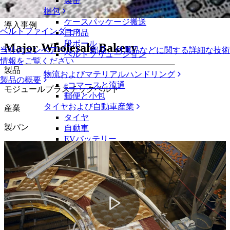
の天板搬送を確保
製缶
梱包
ケースパッケージ搬送
導入事例
ベルトファインダー
日用品
段ボール
Major Wholesale Bakery
当社のコンベアベルト、部品、付属品などに関する詳細な技術
ベルトソリューション
情報をご覧ください
製品
物流およびマテリアルハンドリング
製品の概要
eコマースと流通
モジュールプラスチックベルト
郵便と小包
タイヤおよび自動車産業
産業
タイヤ
製パン
自動車
EVバッテリー
工業
業界の概要