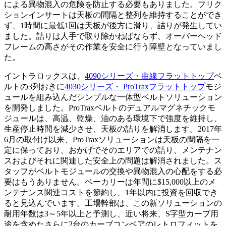
による異物混入の危険を防止する必要もありました。フリク
ションインサートは天板の間隔と整列を維持することができ
ず、1時間に最低1回は天板が後方に滑り、詰りが発生してい
ました。詰りは人手で取り除かねばならず、オーバーヘッド
フレームの高さがその作業を安全に行う障壁となっていまし
た。
イントラロックスは、
4090シリーズ・曲線フラットトップ
ベ
ルトの3列おきに
4030シリーズ・ ProTraxフラットトップ
モジ
ュールを組み込んだシンプルな一体型ベルトソリューション
を開発しました。ProTraxベルトのデュアルマグネチックモ
ジュールは、高温、乾燥、油のある環境下で強度を維持し、
生産停止時間を減少させ、天板の詰りを解消します。2017年
6月の取付け以来、ProTraxソリューションは天板の間隔を一
定に保っており、おかげでそのエリアでの詰り、メンテナン
スおよびそれに関連した安全上の問題は解消されました。ス
タッフがベルトモジュールの交換や異物混入の心配をする必
要はもうありません。ベーカリーは年間に$15,000以上のメ
ンテナンス関連コストを節約し、1年以内に投資を回収でき
ると見込んでいます。工場幹部は、この新ソリューションの
耐用年数は3～5年以上と予測し、近い将来、S字型カーブ用
途を含めたさらに2台のカーブコンベアのレトロフィットを