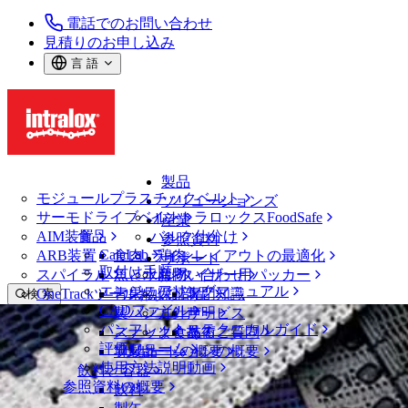
電話でのお問い合わせ
見積りのお申し込み
言 語
製品
モジュールプラスチックベルト
ソリューションズ
サーモドライブベルト
イントラロックスFoodSafe
産業
AIM装置
食品
バルク仕分け
参照資料
CalcLab
ARB装置
食肉、鶏肉
ラインレイアウトの最適化
サポート
取付け手順
スパイラル
魚と水産物
パレタイザー用パッカー
お問い合わせ
エンジニアリングマニュアル
OneTrackツールおよび部品
青果物
保証
専門知識
検 索
CADファイル
製パン
方針声明
サービス
メニューを開く
パンフレット・テクニカルガイド
スナック食品
よくあるご質問
技術
ニュース・メディア
評価フォーム
ソリューションの概要
乳製品
サポートの概要
使用方法説明動画
飲料と容器
ProTraxソリューション、手間いらず
参照資料の概要
飲料