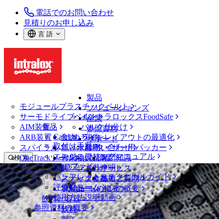
電話でのお問い合わせ
見積りのお申し込み
言 語
製品
モジュールプラスチックベルト
ソリューションズ
サーモドライブベルト
イントラロックスFoodSafe
産業
AIM装置
食品
バルク仕分け
参照資料
CalcLab
ARB装置
食肉、鶏肉
ラインレイアウトの最適化
サポート
取付け手順
スパイラル
魚と水産物
パレタイザー用パッカー
お問い合わせ
エンジニアリングマニュアル
OneTrackツールおよび部品
青果物
保証
専門知識
検 索
CADファイル
製パン
方針声明
サービス
メニューを開く
パンフレット・テクニカルガイド
スナック食品
よくあるご質問
技術
ベルトファインダー
評価フォーム
ソリューションの概要
乳製品
サポートの概要
使用方法説明動画
ベルトファインダー
飲料と容器
参照資料の概要
モジュールプラスチックベルト
飲料
900 シリーズ