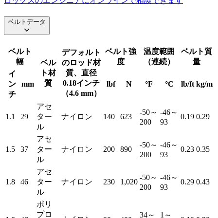
ロックスのエンジニアにオンラインで相談できます
ベルトデータ
ベルト
ベルト強
温度範囲
ベルト質
デフォルト
幅
度
（連続）
量
ベル
のロッド材
ト材
質、直径
イ
質
0.18インチ
ン
mm
lbf
N
°F
°C
lb/ft
kg/m
（4.6 mm）
チ
アセ
-50～
-46～
1.1
29
ター
ナイロン
140
623
0.19
0.29
200
93
ル
アセ
-50～
-46～
1.5
37
ター
ナイロン
200
890
0.23
0.35
200
93
ル
アセ
-50～
-46～
1.8
46
ター
ナイロン
230
1,020
0.29
0.43
200
93
ル
ポリ
プロ
34～
1～