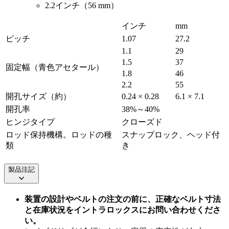
2.2インチ（56 mm）
インチ
mm
ピッチ
1.07
27.2
1.1
29
1.5
37
固定幅（青色アセタール）
1.8
46
2.2
55
開孔サイズ（約）
0.24 × 0.28
6.1 × 7.1
開孔率
38%～40%
ヒンジタイプ
クローズド
ロッド保持機構。ロッドの種
スナップロック、ヘッド付
類
き
製品注記
装置の設計やベルトの注文の前に、正確なベルト寸法
と在庫状況をイントラロックスにお問い合わせくださ
い。