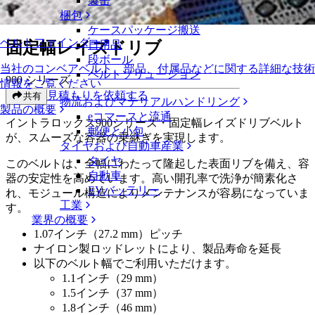
製缶
固定幅レイズドリブ
梱包
ケースパッケージ搬送
ベルトファインダー
固定幅レイズドリブ
日用品
段ボール
当社のコンベアベルト、部品、付属品などに関する詳細な技術
ベルトソリューション
900 シリーズ
情報をご覧ください
見積もりを依頼する
共有
物流およびマテリアルハンドリング
製品の概要
eコマースと流通
イントラロックス900シリーズ・固定幅レイズドリブベルト
郵便と小包
が、スムーズな容器の乗継ぎを実現します。
タイヤおよび自動車産業
タイヤ
このベルトは、全幅にわたって隆起した表面リブを備え、容
自動車
器の安定性を高めています。高い開孔率で洗浄が簡素化さ
EVバッテリー
れ、モジュール構造によりメンテナンスが容易になっていま
工業
す。
業界の概要
1.07インチ（27.2 mm）ピッチ
ナイロン製ロッドレットにより、製品寿命を延長
以下のベルト幅でご利用いただけます。
1.1インチ（29 mm）
1.5インチ（37 mm）
1.8インチ（46 mm）