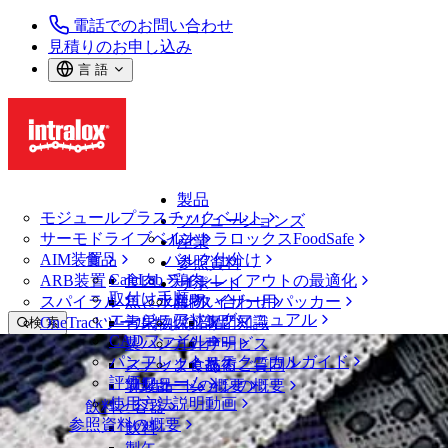
電話でのお問い合わせ
見積りのお申し込み
言 語
製品
モジュールプラスチックベルト
ソリューションズ
サーモドライブベルト
イントラロックスFoodSafe
産業
AIM装置
食品
バルク仕分け
参照資料
CalcLab
ARB装置
食肉、鶏肉
ラインレイアウトの最適化
サポート
取付け手順
スパイラル
魚と水産物
パレタイザー用パッカー
お問い合わせ
エンジニアリングマニュアル
OneTrackツールおよび部品
青果物
保証
専門知識
検 索
CADファイル
製パン
方針声明
サービス
メニューを開く
パンフレット・テクニカルガイド
スナック食品
よくあるご質問
技術
ベルトファインダー
評価フォーム
ソリューションの概要
乳製品
サポートの概要
使用方法説明動画
ベルトファインダー
飲料と容器
参照資料の概要
モジュールプラスチックベルト
飲料
900 シリーズ