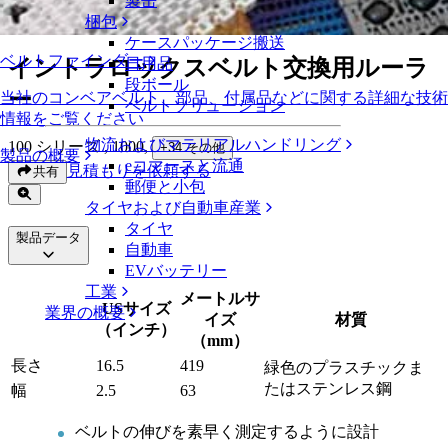
製缶
イントラロックスベルト交換用ルーラー
梱包
ケースパッケージ搬送
ベルトファインダー
イントラロックスベルト交換用ルーラ
日用品
段ボール
ー
当社のコンベアベルト、部品、付属品などに関する詳細な技術
ベルトソリューション
情報をご覧ください
物流およびマテリアルハンドリング
100 シリーズ , 1000
,
+
34
その他
製品の概要
eコマースと流通
見積もりを依頼する
共有
郵便と小包
タイヤおよび自動車産業
タイヤ
製品データ
自動車
EVバッテリー
工業
メートルサ
USサイズ
業界の概要
イズ
材質
（インチ）
（mm）
長さ
16.5
419
緑色のプラスチックま
たはステンレス鋼
幅
2.5
63
ベルトの伸びを素早く測定するように設計