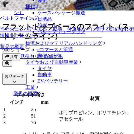
製缶
フラットトップベースのフライト（ストリームライ
梱包
ン）
ケースパッケージ搬送
ベルトファインダー
日用品
フラットトップベースのフライト（ス
段ボール
当社のコンベアベルト、部品、付属品などに関する詳細な技術
ベルトソリューション
トリームライン）
情報をご覧ください
物流およびマテリアルハンドリング
製品の概要
eコマースと流通
900 シリーズ
郵便と小包
見積もりを依頼する
共有
タイヤおよび自動車産業
タイヤ
自動車
製品データ
EVバッテリー
工業
業界の概要
フライト高さ
材質
インチ
mm
1
25
ポリプロピレン、ポリエチレン、
2
51
アセタール
3
76