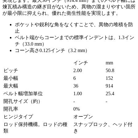
実現します。最大36インチ（914.4 mm）までのベルト幅には
煉瓦積み構造の継ぎ目がないため、異物の溜まりやすい箇所
が最小限に抑えられ、優れた衛生性能を実現します。
ポケットや鋭利な角をなくすことで、異物の堆積を防
止
ベルト端からコーンまでの標準インデントは、1.3イン
チ（33.0 mm）
コーン高さ0.125インチ（3.2 mm）
インチ
mm
ピッチ
2.00
50.8
最小幅
6
152
最大幅
36
914
ベルト幅増加単位
1.00
25.4
開孔サイズ（約）
-
-
開孔率
0%
ヒンジタイプ
オープン
ロッド保持機構。ロッドの種
スナップロック、ヘッド付
類
き