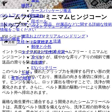
製缶
シームフリー™ミニマムヒンジコーントップ™
梱包
ケースパッケージ搬送
ベルトファインダー
シームフリー™ミニマムヒンジコーン
日用品
段ボール
トップ™
当社のコンベアベルト、部品、付属品などに関する詳細な技術
ベルトソリューション
情報をご覧ください
物流およびマテリアルハンドリング
850 シリーズ
製品の概要
eコマースと流通
見積もりを依頼する
共有
郵便と小包
イントラロックス850シリーズ・シームフリー・ミニマムヒ
タイヤおよび自動車産業
ンジコーントップベルトが、緩やかな昇り／下りの傾斜で搬
タイヤ
送品の滑りを防止します。
自動車
EVバッテリー
このベルトには、優れたグリップ力を発揮する円すい形の突
工業
起（コーン）が付いており、搬送品の向きを適切に保持しま
業界の概要
す。ヒンジを減らし、ロッド露出を増やすことで、洗浄が簡
素化されます。さらに、ベルト裏面の駆動バーにより異物が
ベルト外へ排出されます。
厳格な衛生要件に適合するよう開発されたシームフリーベル
トは、高度なベルト強度を備えながら、洗浄工程の効率化を