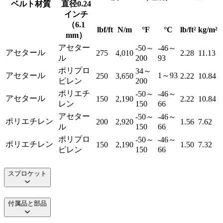
ベルト材質
直径0.24
インチ
（6.1
lbf/ft
N/m
°F
°C
lb/ft²
kg/m²
mm）
アセター
-50～
-46～
アセタール
275
4,010
2.28
11.13
ル
200
93
ポリプロ
34～
アセタール
1～93
250
3,650
2.22
10.84
ピレン
200
ポリエチ
-50～
-46～
アセタール
150
2,190
2.22
10.84
レン
150
66
アセター
-50～
-46～
ポリエチレン
200
2,920
1.56
7.62
ル
150
66
ポリプロ
-50～
-46～
ポリエチレン
150
2,190
1.50
7.32
ピレン
150
66
スプロケット
付属品と部品