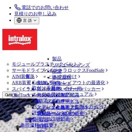
電話でのお問い合わせ
見積りのお申し込み
言 語
製品
モジュールプラスチックベルト
ソリューションズ
サーモドライブベルト
イントラロックスFoodSafe
産業
AIM装置
食品
バルク仕分け
参照資料
CalcLab
ARB装置
食肉、鶏肉
ラインレイアウトの最適化
サポート
取付け手順
スパイラル
魚と水産物
パレタイザー用パッカー
お問い合わせ
エンジニアリングマニュアル
OneTrackツールおよび部品
青果物
保証
専門知識
検 索
CADファイル
製パン
方針声明
サービス
メニューを開く
パンフレット・テクニカルガイド
スナック食品
よくあるご質問
技術
ベルトファインダー
評価フォーム
ソリューションの概要
乳製品
サポートの概要
使用方法説明動画
ベルトファインダー
飲料と容器
参照資料の概要
モジュールプラスチックベルト
飲料
850 シリーズ