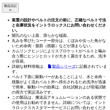
製品注記
装置の設計やベルトの注文の前に、正確なベルト寸法
と在庫状況をイントラロックスにお問い合わせくださ
い。
開孔のない上面、滑らかな端面。
丸みを帯びたコーナー部分は、くぼみや尖った角がな
いため余肉・脂肪（残骸）などが溜まらない。
カムリンクヒンジによりスプロケットがベルトと噛み
合う際にヒンジとロッドが大きく露出するため、洗浄
が容易。
詳細な材料情報は、
製品シリーズ
に記載されていま
す。
ベルト下面に駆動バーがあることにより、水と余肉・
残骸がよく流れベルト外へ排出されるため洗浄が迅速
で簡単。駆動バーの効果は、自社試験および現場試験
の両方で実証済みです。
この製品は、搬送品アキュムレーションのある状態で
の使用はお勧めできません。詳細については、イント
ラロックスカスタマーサービスにお問い合わせくださ