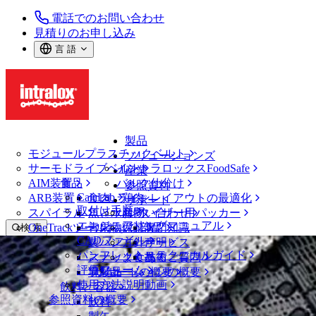
電話でのお問い合わせ
見積りのお申し込み
言 語
製品
モジュールプラスチックベルト
ソリューションズ
サーモドライブベルト
イントラロックスFoodSafe
産業
AIM装置
食品
バルク仕分け
参照資料
CalcLab
ARB装置
食肉、鶏肉
ラインレイアウトの最適化
サポート
取付け手順
スパイラル
魚と水産物
パレタイザー用パッカー
お問い合わせ
エンジニアリングマニュアル
OneTrackツールおよび部品
青果物
保証
専門知識
検 索
CADファイル
製パン
方針声明
サービス
メニューを開く
パンフレット・テクニカルガイド
スナック食品
よくあるご質問
技術
ベルトファインダー
評価フォーム
ソリューションの概要
乳製品
サポートの概要
使用方法説明動画
ベルトファインダー
飲料と容器
参照資料の概要
モジュールプラスチックベルト
飲料
3000 シリーズ