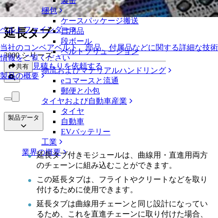
製缶
延長タブ
梱包
ケースパッケージ搬送
ベルトファインダー
延長タブ
日用品
段ボール
当社のコンベアベルト、部品、付属品などに関する詳細な技術
ベルトソリューション
3000 シリーズ
情報をご覧ください
見積もりを依頼する
共有
物流およびマテリアルハンドリング
製品の概要
eコマースと流通
郵便と小包
タイヤおよび自動車産業
タイヤ
製品データ
自動車
EVバッテリー
工業
業界の概要
延長タブ付きモジュールは、曲線用・直進用両方
のチェーンに組み込むことができます。
この延長タブは、フライトやクリートなどを取り
付けるために使用できます。
延長タブは曲線用チェーンと同じ設計になってい
るため、これを直進チェーンに取り付けた場合、