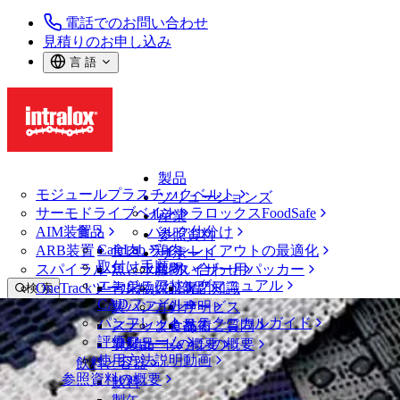
電話でのお問い合わせ
見積りのお申し込み
言 語
製品
モジュールプラスチックベルト
ソリューションズ
サーモドライブベルト
イントラロックスFoodSafe
産業
AIM装置
食品
バルク仕分け
参照資料
CalcLab
ARB装置
食肉、鶏肉
ラインレイアウトの最適化
サポート
取付け手順
スパイラル
魚と水産物
パレタイザー用パッカー
お問い合わせ
エンジニアリングマニュアル
OneTrackツールおよび部品
青果物
保証
専門知識
検 索
CADファイル
製パン
方針声明
サービス
メニューを開く
パンフレット・テクニカルガイド
スナック食品
よくあるご質問
技術
ニュース・メディア
評価フォーム
ソリューションの概要
乳製品
サポートの概要
使用方法説明動画
飲料と容器
PKベルト材質で食品安全性を向上
参照資料の概要
飲料