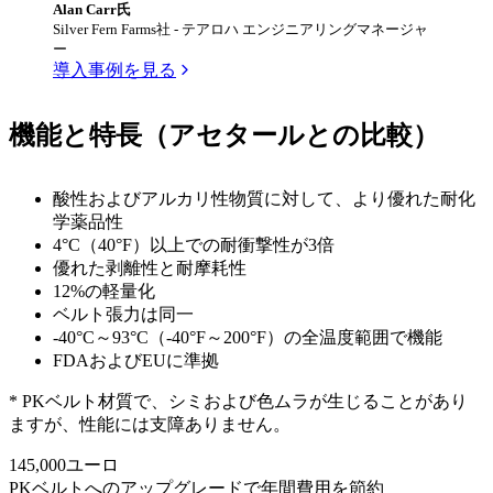
Alan Carr氏
Silver Fern Farms社 - テアロハ エンジニアリングマネージャ
ー
導入事例を見る
機能と特長（アセタールとの比較）
酸性およびアルカリ性物質に対して、より優れた耐化
学薬品性
4°C（40°F）以上での耐衝撃性が3倍
優れた剥離性と耐摩耗性
12%の軽量化
ベルト張力は同一
-40°C～93°C（-40°F～200°F）の全温度範囲で機能
FDAおよびEUに準拠
* PKベルト材質で、シミおよび色ムラが生じることがあり
ますが、性能には支障ありません。
145,000
ユーロ
PKベルトへのアップグレードで年間費用を節約