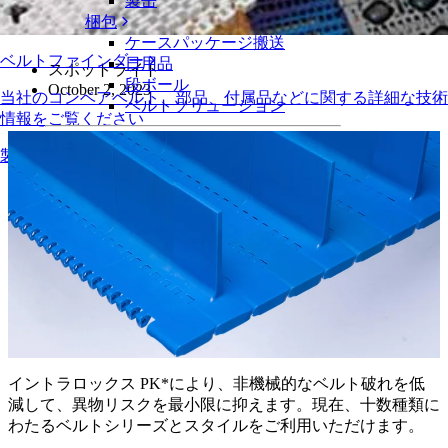
製缶
十数種類にわたるベルトシリーズとスタイルが利用可能
梱包
ケースパッケージ搬送
ベルトファインダー
日用品
スポットライト
段ボール
October 2, 2023
当社のコンベアベルト、部品、付属品などに関する詳細な技術
ベルトソリューション
情報をご覧ください
物流およびマテリアルハンドリング
製品の概要
eコマースと流通
郵便と小包
タイヤおよび自動車産業
タイヤ
自動車
EVバッテリー
工業
業界の概要
イントラロックス PK*により、非機械的なベルト破れを低
減して、異物リスクを最小限に抑えます。現在、十数種類に
わたるベルトシリーズとスタイルをご利用いただけます。