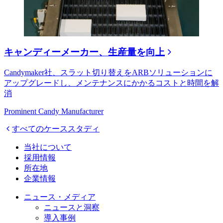
キャンディーメーカー、生産量を向上
Candymaker社、スラット切り替えをARBソリューションに
アップグレードし、メンテナンスにかかるコストと時間を解
消
Prominent Candy Manufacturer
すべてのケーススタディ
当社について
採用情報
所在地
企業情報
ニュース・メディア
ニュースと洞察
導入事例