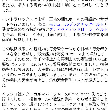
るため、増大する需要への対応は工場にとって難しいことで
した。
イントラロックスはまず、工場の梱包ホールの再設計のサポ
ートを行いました。次に、
モジュールプラスチックベルト
と
受賞実績のある特許技術ア
クティベィテッドローラーベルト
を合流、振分け、仕分け用途に使用し、工場の梱包作業を総
体的に改良しました。
この改良以来、梱包能力は毎分52ケースから目標の毎分65ケ
ースを楽に達成し、最大能力は毎分 82ケースまで増加しま
した。そのため、ライン停止から再開までの処理量ロスに必
要なバッファーは20％という驚異的な値になりました。梱包
効率も18％改善し、人件費は大幅に削減された上、シフト当
たりのケース詰まりも減少しました。また、この改良によっ
て作業員の安全が向上し、労働安全衛生コストが減少しまし
た.
ペプシコ社テクニカルマネージャーのDavid Randell氏はこう
語りました。「梱包ホールの搬送作業を一から考え直すこと
にして、その一環としてイントラロックスベルトを取り付け
たんです。そうしたら、コンベアの搬送能力が増大しただけ