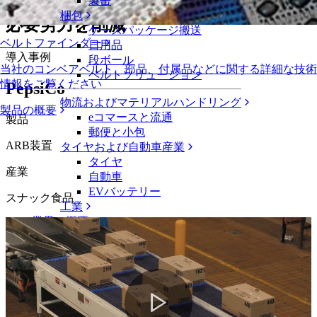
トナーシップを組み生産能力を増強、
製缶
梱包
必要労力を削減
ケースパッケージ搬送
ベルトファインダー
日用品
導入事例
段ボール
当社のコンベアベルト、部品、付属品などに関する詳細な技術
ベルトソリューション
情報をご覧ください
PepsiCo
物流およびマテリアルハンドリング
製品の概要
eコマースと流通
製品
郵便と小包
ARB装置
タイヤおよび自動車産業
タイヤ
産業
自動車
EVバッテリー
スナック食品
工業
業界の概要