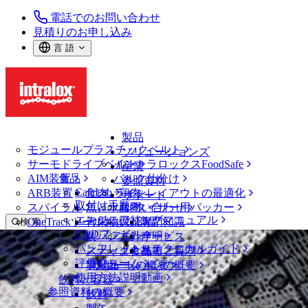
電話でのお問い合わせ
見積りのお申し込み
言 語
製品
モジュールプラスチックベルト
ソリューションズ
サーモドライブベルト
イントラロックスFoodSafe
産業
AIM装置
食品
バルク仕分け
参照資料
CalcLab
ARB装置
食肉、鶏肉
ラインレイアウトの最適化
サポート
取付け手順
スパイラル
魚と水産物
パレタイザー用パッカー
お問い合わせ
エンジニアリングマニュアル
OneTrackツールおよび部品
青果物
保証
専門知識
検 索
CADファイル
製パン
方針声明
サービス
メニューを開く
パンフレット・テクニカルガイド
スナック食品
よくあるご質問
技術
ニュース・メディア
評価フォーム
ソリューションの概要
乳製品
サポートの概要
使用方法説明動画
飲料と容器
ペプシコ社、イントラロックスとパー
参照資料の概要
飲料