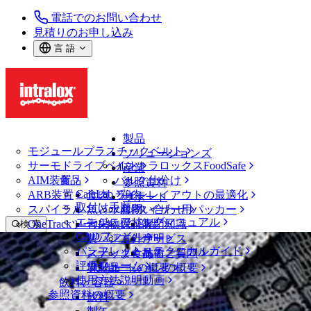
電話でのお問い合わせ
見積りのお申し込み
言 語
製品
モジュールプラスチックベルト
ソリューションズ
サーモドライブベルト
イントラロックスFoodSafe
産業
AIM装置
食品
バルク仕分け
参照資料
CalcLab
ARB装置
食肉、鶏肉
ラインレイアウトの最適化
サポート
取付け手順
スパイラル
魚と水産物
パレタイザー用パッカー
お問い合わせ
エンジニアリングマニュアル
OneTrackツールおよび部品
青果物
保証
専門知識
検 索
CADファイル
製パン
方針声明
サービス
メニューを開く
パンフレット・テクニカルガイド
スナック食品
よくあるご質問
技術
ニュース・メディア
評価フォーム
ソリューションの概要
乳製品
サポートの概要
使用方法説明動画
飲料と容器
LANGJIU社、レイアウトに関するコン
参照資料の概要
飲料