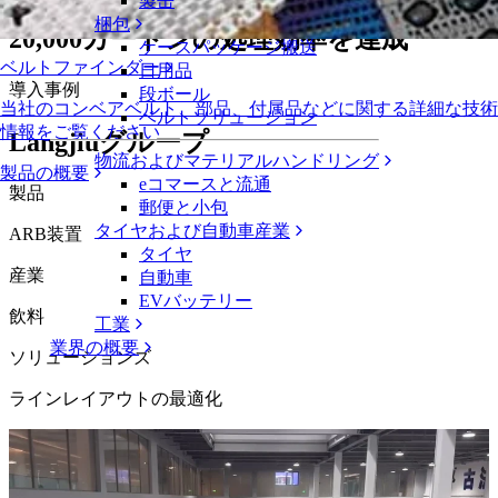
サルデーションにより1時間あたり
製缶
梱包
20,000カートンの処理効率を達成
ケースパッケージ搬送
ベルトファインダー
日用品
導入事例
段ボール
当社のコンベアベルト、部品、付属品などに関する詳細な技術
ベルトソリューション
情報をご覧ください
Langjiuグループ
物流およびマテリアルハンドリング
製品の概要
eコマースと流通
製品
郵便と小包
タイヤおよび自動車産業
ARB装置
タイヤ
産業
自動車
EVバッテリー
飲料
工業
業界の概要
ソリューションズ
ラインレイアウトの最適化