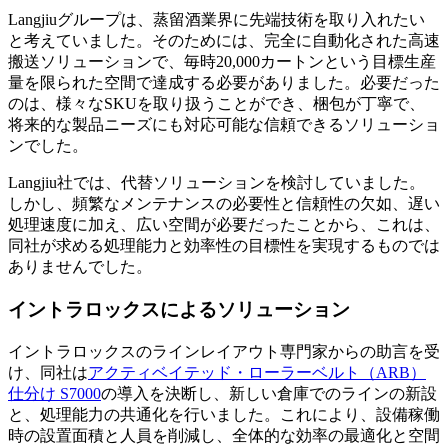
Langjiuグループは、蒸留酒業界に先端技術を取り入れたい
と考えていました。そのためには、完全に自動化された高速
搬送ソリューションで、毎時20,000カートンという目標生産
量を限られた空間で達成する必要がありました。必要だった
のは、様々なSKUを取り扱うことができ、梱包が丁寧で、
将来的な製品ニーズにも対応可能な信頼できるソリューショ
ンでした。
Langjiu社では、代替ソリューションを検討していました。
しかし、頻繁なメンテナンスの必要性と信頼性の欠如、遅い
処理速度に加え、広い空間が必要だったことから、これは、
同社が求める処理能力と効率性の目標性を実現するものでは
ありませんでした。
イントラロックスによるソリューション
イントラロックスのラインレイアウト専門家からの助言を受
け、同社は
アクティベイテッド・ローラーベルト（ARB）
仕分け S7000
の導入を決断し、新しい倉庫でのラインの新設
と、処理能力の共通化を行いました。これにより、設備稼働
時の設置面積と人員を削減し、全体的な効率の最適化と空間