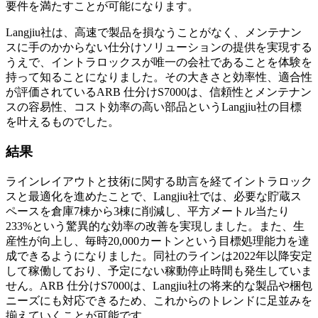
要件を満たすことが可能になります。
Langjiu社は、高速で製品を損なうことがなく、メンテナン
スに手のかからない仕分けソリューションの提供を実現する
うえで、イントラロックスが唯一の会社であることを体験を
持って知ることになりました。その大きさと効率性、適合性
が評価されているARB 仕分けS7000は、信頼性とメンテナン
スの容易性、コスト効率の高い部品というLangjiu社の目標
を叶えるものでした。
結果
ラインレイアウトと技術に関する助言を経てイントラロック
スと最適化を進めたことで、Langjiu社では、必要な貯蔵ス
ペースを倉庫7棟から3棟に削減し、平方メートル当たり
233%という驚異的な効率の改善を実現しました。また、生
産性が向上し、毎時20,000カートンという目標処理能力を達
成できるようになりました。同社のラインは2022年以降安定
して稼働しており、予定にない稼動停止時間も発生していま
せん。ARB 仕分けS7000は、Langjiu社の将来的な製品や梱包
ニーズにも対応できるため、これからのトレンドに足並みを
揃えていくことが可能です。