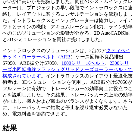
がいかに高いかを把握しました。同社のシステムインテグレ
ーターは、プロジェクトの早い段階でイントラロックスに連
絡し、レイアウトに関するコンサルテーションを依頼しまし
た。イントラロックスとインテグレーターは協力し、レイア
ウトとラインの機能、アキュムレーション能力、ライン効率
へのこのソリューションの影響が分かる、2D AutoCAD図面
と3Dシミュレーションを同社に提出しました。
イントラロックスのソリューションは、2台のア
クティベイ
テッド・ローラーベルト（ARB
）ケース回転不良品排出
S7050、ARB振分けS7050、
1000シリーズベルト
、
2300シリ
ーズ小回転曲線フラッシュグリッドノーズローラーベルトで
構成されています
。イントラロックスのレイアウト最適化技
術者は、3Dシミュレーションを使用し、ARB振分けS7050が
フルレーンに有効で、トレーパッカーの効率向上に役立つこ
とを説明しました。その結果、トレーパッカーの上流の効率
が向上し、搬入および搬出のバランスがよくなります。さら
に、トレーパッカーの始動と停止を繰り返す必要がないた
め、電気料金を節約できます。
結果