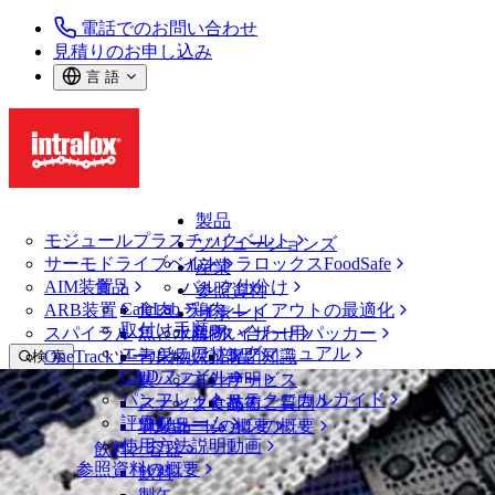
電話でのお問い合わせ
見積りのお申し込み
言 語
製品
モジュールプラスチックベルト
ソリューションズ
サーモドライブベルト
イントラロックスFoodSafe
産業
AIM装置
食品
バルク仕分け
参照資料
CalcLab
ARB装置
食肉、鶏肉
ラインレイアウトの最適化
サポート
取付け手順
スパイラル
魚と水産物
パレタイザー用パッカー
お問い合わせ
エンジニアリングマニュアル
OneTrackツールおよび部品
青果物
保証
専門知識
検 索
CADファイル
製パン
方針声明
サービス
メニューを開く
パンフレット・テクニカルガイド
スナック食品
よくあるご質問
技術
ニュース・メディア
評価フォーム
ソリューションの概要
乳製品
サポートの概要
使用方法説明動画
飲料と容器
世界的飲料メーカーが、レイアウトに
参照資料の概要
飲料