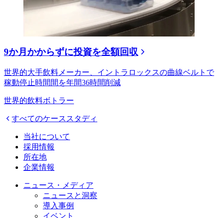
9か月かからずに投資を全額回収
世界的大手飲料メーカー、イントラロックスの曲線ベルトで
稼動停止時間間を年間36時間削減
世界的飲料ボトラー
すべてのケーススタディ
当社について
採用情報
所在地
企業情報
ニュース・メディア
ニュースと洞察
導入事例
イベント