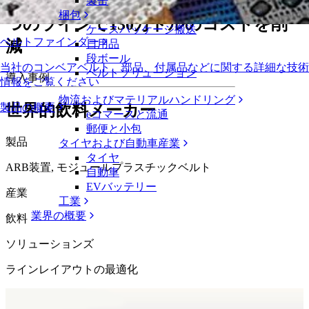
関するコンサルテーションを利用し、1
製缶
梱包
つのラインで130万ドルのコストを削
ケースパッケージ搬送
ベルトファインダー
減
日用品
段ボール
当社のコンベアベルト、部品、付属品などに関する詳細な技術
ベルトソリューション
導入事例
情報をご覧ください
物流およびマテリアルハンドリング
世界的飲料メーカー
製品の概要
eコマースと流通
郵便と小包
製品
タイヤおよび自動車産業
タイヤ
ARB装置, モジュールプラスチックベルト
自動車
EVバッテリー
産業
工業
業界の概要
飲料
ソリューションズ
ラインレイアウトの最適化