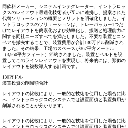
同飲料メーカー、システムインテグレーター、イントラロッ
クスのレイアウト最適化技術者が互いに連携し、提案された
代替ソリューションの概要とメリットを明確化しました。イ
ントラロックスのソリューションは、トレーパッカー1つだ
けでレイアウトを簡素化および効率化し、搬送と処理能力に
関する同社ニーズすべてを満たしました。不要な装置とコン
ベアを撤去することで、装置費用が合計130万ドル削減され
ました。その結果、工場のスペースが367平方メートル
（3,950平方フィート）節約されました。装置とベルトを設
置してこのラインレイアウトを実現し、将来的には、類似の
レイアウトを複数導入する計画です。
130万
ドル
装置投資の削減額合計
レイアウトの比較により、一般的な技術を使用した場合に比
べ、イントラロックスのシステムでは設置面積と装置費用が
削減されることが分かります。
レイアウトの比較により、一般的な技術を使用した場合に比
べ、イントラロックスのシステムでは設置面積と装置費用が