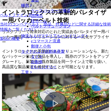
製缶
技術
梱包
ケースパッケージ搬送
イントラロックスの革新的パレタイザ
ベルトファインダー
日用品
ー用パッカーベルト技術
段ボール
当社のコンベアベルト、部品、付属品などに関する詳細な技術
ベルトソリューション
情報をご覧ください
リスクフリーで将来対応のとれた実績あるパレタイザー用パ
物流およびマテリアルハンドリング
ッカー搬送ベルトソリューションに対する一元化サプライヤ
製品の概要
eコマースと流通
ー
郵便と小包
イントラロックスの革新的ベルトソリューションなら、新た
タイヤおよび自動車産業
なパッケージ形式で製品を導入し、既存のプラントをアップ
タイヤ
グレードし、新製品と既存製品を同一ライン上で取り扱い、
自動車
高品質な製品搬送を維持することが可能となります。
EVバッテリー
工業
業界の概要