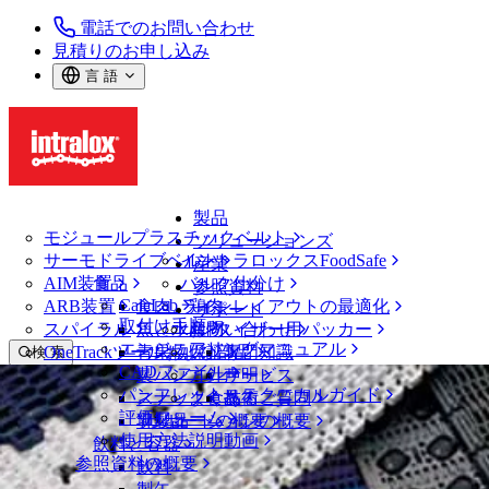
電話でのお問い合わせ
見積りのお申し込み
言 語
製品
モジュールプラスチックベルト
ソリューションズ
サーモドライブベルト
イントラロックスFoodSafe
産業
AIM装置
食品
バルク仕分け
参照資料
CalcLab
ARB装置
食肉、鶏肉
ラインレイアウトの最適化
サポート
取付け手順
スパイラル
魚と水産物
パレタイザー用パッカー
お問い合わせ
エンジニアリングマニュアル
OneTrackツールおよび部品
青果物
保証
専門知識
検 索
CADファイル
製パン
方針声明
サービス
メニューを開く
パンフレット・テクニカルガイド
スナック食品
よくあるご質問
技術
梱包
評価フォーム
ソリューションの概要
乳製品
サポートの概要
使用方法説明動画
飲料と容器
梱包
参照資料の概要
飲料
包装ベルトソリューション