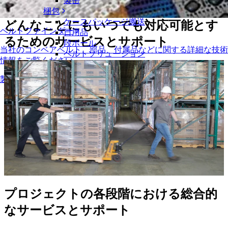
製缶
サービス
梱包
ケースパッケージ搬送
どんなことにもいつでも対応可能とす
ベルトファインダー
日用品
るためのサービスとサポート
段ボール
当社のコンベアベルト、部品、付属品などに関する詳細な技術
ベルトソリューション
情報をご覧ください
物流およびマテリアルハンドリング
製品の概要
eコマースと流通
郵便と小包
タイヤおよび自動車産業
タイヤ
自動車
EVバッテリー
工業
業界の概要
プロジェクトの各段階における総合的
なサービスとサポート