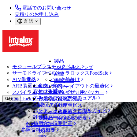
電話でのお問い合わせ
見積りのお申し込み
言 語
製品
モジュールプラスチックベルト
ソリューションズ
サーモドライブベルト
イントラロックスFoodSafe
産業
AIM装置
食品
バルク仕分け
参照資料
CalcLab
ARB装置
食肉、鶏肉
ラインレイアウトの最適化
サポート
取付け手順
スパイラル
魚と水産物
パレタイザー用パッカー
お問い合わせ
エンジニアリングマニュアル
OneTrackツールおよび部品
青果物
保証
専門知識
検 索
CADファイル
製パン
方針声明
サービス
メニューを開く
パンフレット・テクニカルガイド
スナック食品
よくあるご質問
技術
梱包
評価フォーム
ソリューションの概要
乳製品
サポートの概要
使用方法説明動画
飲料と容器
梱包
参照資料の概要
飲料
包装ベルトソリューション