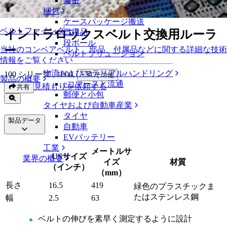
製缶
イントラロックスベルト交換用ルーラー
梱包
ケースパッケージ搬送
ベルトファインダー
イントラロックスベルト交換用ルーラ
日用品
段ボール
ー
当社のコンベアベルト、部品、付属品などに関する詳細な技術
ベルトソリューション
情報をご覧ください
物流およびマテリアルハンドリング
100 シリーズ , 1000
,
+
34
その他
製品の概要
eコマースと流通
見積もりを依頼する
共有
郵便と小包
タイヤおよび自動車産業
タイヤ
製品データ
自動車
EVバッテリー
工業
メートルサ
USサイズ
業界の概要
イズ
材質
（インチ）
（mm）
長さ
16.5
419
緑色のプラスチックま
たはステンレス鋼
幅
2.5
63
ベルトの伸びを素早く測定するように設計