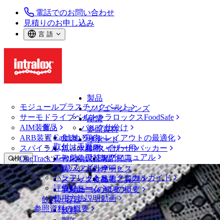
電話でのお問い合わせ
見積りのお申し込み
言 語
製品
モジュールプラスチックベルト
ソリューションズ
サーモドライブベルト
イントラロックスFoodSafe
産業
AIM装置
食品
バルク仕分け
参照資料
CalcLab
ARB装置
食肉、鶏肉
ラインレイアウトの最適化
サポート
取付け手順
スパイラル
魚と水産物
パレタイザー用パッカー
お問い合わせ
エンジニアリングマニュアル
OneTrackツールおよび部品
青果物
保証
専門知識
検 索
CADファイル
製パン
方針声明
サービス
メニューを開く
パンフレット・テクニカルガイド
スナック食品
よくあるご質問
技術
ベルトファインダー
評価フォーム
ソリューションの概要
乳製品
サポートの概要
使用方法説明動画
ベルトファインダー
飲料と容器
参照資料の概要
モジュールプラスチックベルト
飲料
2800 シリーズ