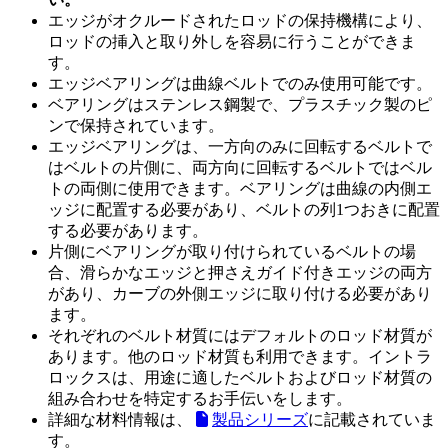
エッジがオクルードされたロッドの保持機構により、
ロッドの挿入と取り外しを容易に行うことができま
す。
エッジベアリングは曲線ベルトでのみ使用可能です。
ベアリングはステンレス鋼製で、プラスチック製のピ
ンで保持されています。
エッジベアリングは、一方向のみに回転するベルトで
はベルトの片側に、両方向に回転するベルトではベル
トの両側に使用できます。ベアリングは曲線の内側エ
ッジに配置する必要があり、ベルトの列1つおきに配置
する必要があります。
片側にベアリングが取り付けられているベルトの場
合、滑らかなエッジと押さえガイド付きエッジの両方
があり、カーブの外側エッジに取り付ける必要があり
ます。
それぞれのベルト材質にはデフォルトのロッド材質が
あります。他のロッド材質も利用できます。イントラ
ロックスは、用途に適したベルトおよびロッド材質の
組み合わせを特定するお手伝いをします。
詳細な材料情報は、
製品シリーズ
に記載されていま
す。