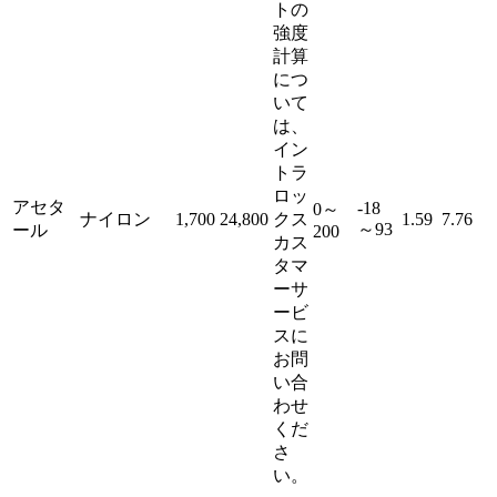
トの
強度
計算
につ
いて
は、
イン
トラ
ロッ
アセタ
-18
0～
ナイロン
1,700
24,800
クス
1.59
7.76
～93
ール
200
カス
タマ
ーサ
ービ
スに
お問
い合
わせ
くだ
さ
い。