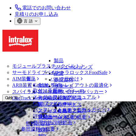
電話でのお問い合わせ
見積りのお申し込み
言 語
製品
モジュールプラスチックベルト
ソリューションズ
サーモドライブベルト
イントラロックスFoodSafe
産業
AIM装置
食品
バルク仕分け
参照資料
CalcLab
ARB装置
食肉、鶏肉
ラインレイアウトの最適化
サポート
取付け手順
スパイラル
魚と水産物
パレタイザー用パッカー
お問い合わせ
エンジニアリングマニュアル
OneTrackツールおよび部品
青果物
保証
専門知識
検 索
CADファイル
製パン
方針声明
サービス
メニューを開く
パンフレット・テクニカルガイド
スナック食品
よくあるご質問
技術
ベルトファインダー
評価フォーム
ソリューションの概要
乳製品
サポートの概要
使用方法説明動画
ベルトファインダー
飲料と容器
参照資料の概要
モジュールプラスチックベルト
飲料
2400 シリーズ