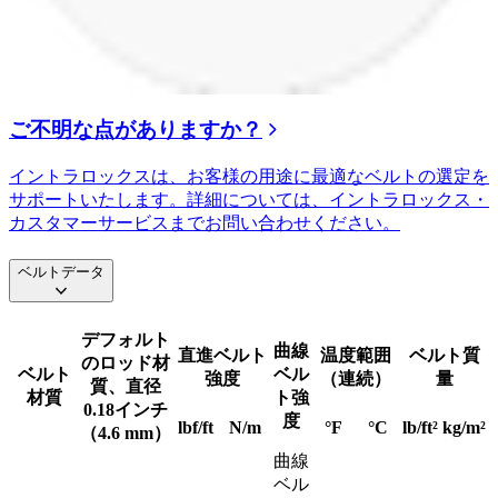
ご不明な点がありますか？
イントラロックスは、お客様の用途に最適なベルトの選定を
サポートいたします。詳細については、イントラロックス・
カスタマーサービスまでお問い合わせください。
ベルトデータ
デフォルト
曲線
直進ベルト
温度範囲
ベルト質
のロッド材
ベルト
ベル
強度
（連続）
量
質、直径
材質
ト強
0.18インチ
度
lbf/ft
N/m
°F
°C
lb/ft²
kg/m²
（4.6 mm）
曲線
ベル