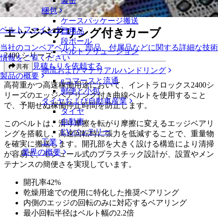
製缶
エッジベアリング付きカーブ
梱包
ケースパッケージ搬送
ベルトファインダー
エッジベアリング付きカーブ
日用品
段ボール
当社のコンベアベルト、部品、付属品などに関する詳細な技術
ベルトソリューション
2400 シリーズ
情報をご覧ください
見積もりを依頼する
共有
物流およびマテリアルハンドリング
製品の概要
eコマースと流通
高荷重かつ高速稼働用途において、イントラロックス2400シ
郵便と小包
リーズのエッジベアリング付き曲線ベルトを使用すること
タイヤおよび自動車産業
で、予期せぬ稼働停止時間を防止します。
タイヤ
自動車
このベルトは、滑り摩擦を転がり摩擦に変えるエッジベアリ
EVバッテリー
ングを搭載し、高速回転時に張力を低減することで、重量物
工業
を確実に搬送します。開孔部を大きく設ける構造により清掃
業界の概要
が容易で、モジュール式のプラスチック設計が、設置やメン
テナンスの簡便さを実現しています。
開孔率42%
乾燥用途での使用に特化した推奨ベアリング
内側のエッジの回転のみに対応するベアリング
最小回転半径はベルト幅の2.2倍