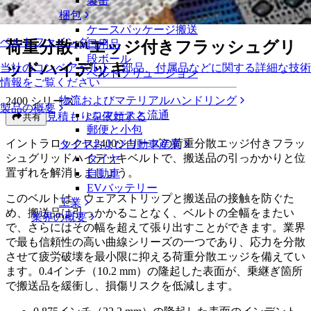
製缶
荷重分散™エッジ付きフラッシュグリッドハイデッキ
梱包
ケースパッケージ搬送
ベルトファインダー
荷重分散™エッジ付きフラッシュグリ
日用品
段ボール
ッドハイデッキ
当社のコンベアベルト、部品、付属品などに関する詳細な技術
ベルトソリューション
情報をご覧ください
物流およびマテリアルハンドリング
2400 シリーズ
製品の概要
eコマースと流通
見積もりを依頼する
共有
郵便と小包
イントラロックス2400シリーズの荷重分散エッジ付きフラッ
タイヤおよび自動車産業
シュグリッドハイデッキベルトで、搬送品の引っかかりと位
タイヤ
置ずれを解消しましょう。
自動車
EVバッテリー
このベルトは、ウェアストリップと搬送品の接触を防ぐた
工業
め、搬送品は引っかかることなく、ベルトの全幅をまたい
業界の概要
で、さらにはその幅を超えて張り出すことができます。業界
で最も信頼性の高い曲線シリーズの一つであり、応力を分散
させて疲労破壊を最小限に抑える荷重分散エッジを備えてい
ます。0.4インチ（10.2 mm）の隆起した表面が、乗継ぎ箇所
で搬送品を緩衝し、損傷リスクを低減します。