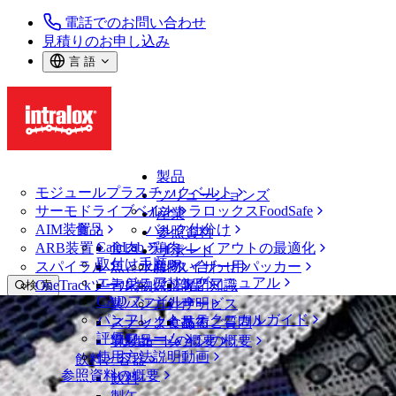
電話でのお問い合わせ
見積りのお申し込み
言 語
製品
モジュールプラスチックベルト
ソリューションズ
サーモドライブベルト
イントラロックスFoodSafe
産業
AIM装置
食品
バルク仕分け
参照資料
CalcLab
ARB装置
食肉、鶏肉
ラインレイアウトの最適化
サポート
取付け手順
スパイラル
魚と水産物
パレタイザー用パッカー
お問い合わせ
エンジニアリングマニュアル
OneTrackツールおよび部品
青果物
保証
専門知識
検 索
CADファイル
製パン
方針声明
サービス
メニューを開く
パンフレット・テクニカルガイド
スナック食品
よくあるご質問
技術
ベルトファインダー
評価フォーム
ソリューションの概要
乳製品
サポートの概要
使用方法説明動画
ベルトファインダー
飲料と容器
参照資料の概要
モジュールプラスチックベルト
飲料
2400 シリーズ