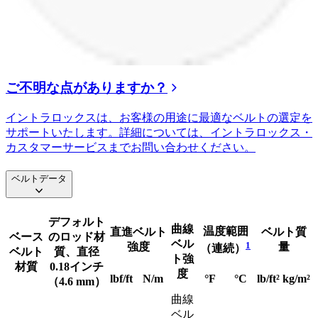
ご不明な点がありますか？
イントラロックスは、お客様の用途に最適なベルトの選定を
サポートいたします。詳細については、イントラロックス・
カスタマーサービスまでお問い合わせください。
ベルトデータ
デフォルト
曲線
温度範囲
直進ベルト
ベルト質
ベース
のロッド材
ベル
1
強度
量
（連続）
ベルト
質、直径
ト強
材質
0.18インチ
度
lbf/ft
N/m
°F
°C
lb/ft²
kg/m²
（4.6 mm）
曲線
ベル