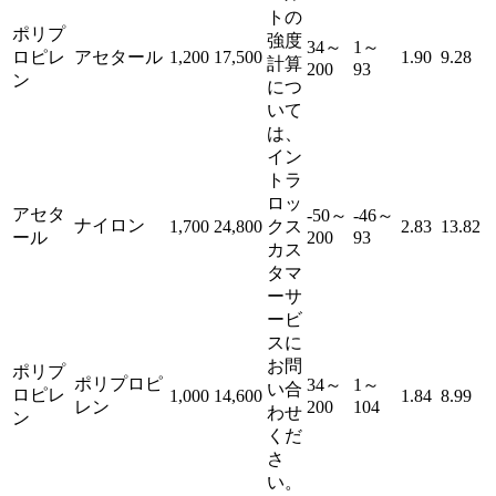
トの
ポリプ
強度
34～
1～
ロピレ
アセタール
1,200
17,500
1.90
9.28
計算
200
93
ン
につ
いて
は、
イン
トラ
ロッ
アセタ
-50～
-46～
ナイロン
1,700
24,800
クス
2.83
13.82
ール
200
93
カス
タマ
ーサ
ービ
スに
お問
ポリプ
ポリプロピ
34～
1～
い合
ロピレ
1,000
14,600
1.84
8.99
レン
200
104
わせ
ン
くだ
さ
い。