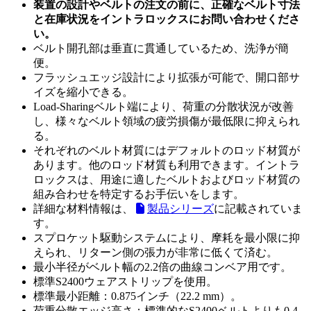
装置の設計やベルトの注文の前に、正確なベルト寸法
と在庫状況をイントラロックスにお問い合わせくださ
い。
ベルト開孔部は垂直に貫通しているため、洗浄が簡
便。
フラッシュエッジ設計により拡張が可能で、開口部サ
イズを縮小できる。
Load-Sharingベルト端により、荷重の分散状況が改善
し、様々なベルト領域の疲労損傷が最低限に抑えられ
る。
それぞれのベルト材質にはデフォルトのロッド材質が
あります。他のロッド材質も利用できます。イントラ
ロックスは、用途に適したベルトおよびロッド材質の
組み合わせを特定するお手伝いをします。
詳細な材料情報は、
製品シリーズ
に記載されていま
す。
スプロケット駆動システムにより、摩耗を最小限に抑
えられ、リターン側の張力が非常に低くて済む。
最小半径がベルト幅の2.2倍の曲線コンベア用です。
標準S2400ウェアストリップを使用。
標準最小距離：0.875インチ（22.2 mm）。
荷重分散エッジ高さ：標準的なS2400ベルトよりも0.4