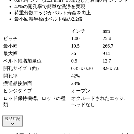
0.875インチ（22.2 mm）の隆起した表面のインデント
42%の開孔率で簡単な洗浄を実現
荷重分散エッジがベルト寿命を向上
最小回転半径はベルト幅の2.2倍
インチ
mm
ピッチ
1.00
25.4
最小幅
10.5
266.7
最大幅
36
914
ベルト幅増加単位
0.5
12.7
開孔サイズ（約）
0.35 x 0.30
8.9 x 7.6
開孔率
42%
搬送品接触面
23%
ヒンジタイプ
オープン
ロッド保持機構。ロッドの種
オクルードされたエッジ、
類
ヘッドなし
製品注記