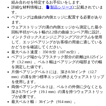
組み合わせを特定するお手伝いをします。
詳細な材料情報は、
製品シリーズ
に記載されていま
す。
ベアリングは曲線の内側エッジに配置する必要があり
ます。
ウェアストリップの溝の内側エッジから測定した最小
回転半径がベルト幅の2.2倍の曲線コンベア用に設計。
イントラロックスエンジニアリングプログラム
を使用
して、エッジベアリングがお客様の用途に適している
かどうかを確認してください。
最大ベルト速度： 350 ft/分（107 m/分）。
ベアリング端からプラスチック部分の距離は0.125イン
チ（3.2 mm）。ベルト幅はベアリングの端部までの幅
を測定した値です。
片側ベアリングベルトには、深さ0.50インチ（12.7
mm）の溝を持つ標準エッジの押さえウェアストリップ
を使用します。
両側ベアリングベルトは、ベルトの外側に少なくとも
深さ0.75インチ（19.1 mm）の溝を持つウェアストリッ
プが必要です。
最大ベルト幅： 36インチ（914 mm）。