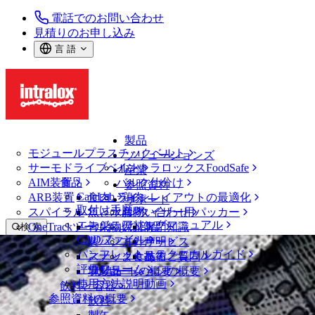
電話でのお問い合わせ
見積りのお申し込み
言 語
製品
モジュールプラスチックベルト
ソリューションズ
サーモドライブベルト
イントラロックスFoodSafe
産業
AIM装置
食品
バルク仕分け
参照資料
CalcLab
ARB装置
食肉、鶏肉
ラインレイアウトの最適化
サポート
取付け手順
スパイラル
魚と水産物
パレタイザー用パッカー
お問い合わせ
エンジニアリングマニュアル
OneTrackツールおよび部品
青果物
保証
専門知識
検 索
CADファイル
製パン
方針声明
サービス
メニューを開く
パンフレット・テクニカルガイド
スナック食品
よくあるご質問
技術
ベルトファインダー
評価フォーム
ソリューションの概要
乳製品
サポートの概要
使用方法説明動画
ベルトファインダー
飲料と容器
参照資料の概要
モジュールプラスチックベルト
飲料
2200 シリーズ