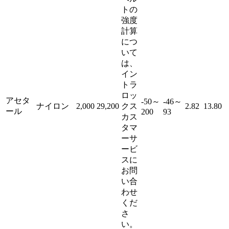
トの
強度
計算
につ
いて
は、
イン
トラ
ロッ
アセタ
-50～
-46～
ナイロン
2,000
29,200
クス
2.82
13.80
ール
200
93
カス
タマ
ーサ
ービ
スに
お問
い合
わせ
くだ
さ
い。