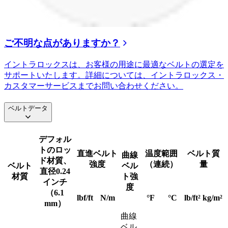
ご不明な点がありますか？
イントラロックスは、お客様の用途に最適なベルトの選定を
サポートいたします。詳細については、イントラロックス・
カスタマーサービスまでお問い合わせください。
ベルトデータ
デフォル
トのロッ
直進ベルト
温度範囲
ベルト質
曲線
ド材質、
強度
（連続）
量
ベルト
ベル
直径0.24
材質
ト強
インチ
度
（6.1
lbf/ft
N/m
°F
°C
lb/ft²
kg/m²
mm）
曲線
ベル