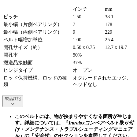
インチ
mm
ピッチ
1.50
38.1
最小幅（片側ベアリング）
7
178
最小幅（両側ベアリング）
9
229
ベルト幅増加単位
1.00
25.4
開孔サイズ（約）
0.50 x 0.75
12.7 x 19.7
開孔率
50%
搬送品接触面
37%
ヒンジタイプ
オープン
ロッド保持機構。ロッドの種
オクルードされたエッジ、
類
ヘッドなし
製品注記
このベルトには、物が挟まりやすくなる箇所が生じま
す。詳細については、『
Intraloxコンベアベルト取り付
け・メンテナンス・トラブルシューティングマニュア
ル
』の「
安全性
」のセクションを参照してください。