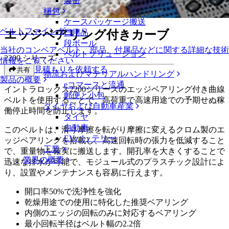
製缶
エッジベアリング付きカーブ
梱包
ケースパッケージ搬送
ベルトファインダー
エッジベアリング付きカーブ
日用品
段ボール
当社のコンベアベルト、部品、付属品などに関する詳細な技術
ベルトソリューション
2200 シリーズ
情報をご覧ください
見積もりを依頼する
共有
物流およびマテリアルハンドリング
製品の概要
eコマースと流通
イントラロックス2200シリーズのエッジベアリング付き曲線
郵便と小包
ベルトを使用することで、高荷重で高速用途での予期せぬ稼
タイヤおよび自動車産業
働停止時間を防止します。
タイヤ
自動車
このベルトは、滑り摩擦を転がり摩擦に変えるクロム製のエ
EVバッテリー
ッジベアリングを搭載し、高速回転時の張力を低減すること
工業
で、重量物を確実に搬送します。開孔率を大きくすることで
業界の概要
迅速な排水が可能で、モジュール式のプラスチック設計によ
り、設置やメンテナンスも容易に行えます。
開口率50%で洗浄性を強化
乾燥用途での使用に特化した推奨ベアリング
内側のエッジの回転のみに対応するベアリング
最小回転半径はベルト幅の2.2倍