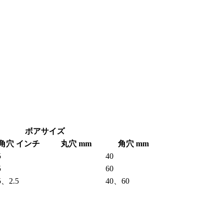
ボアサイズ
角穴 インチ
丸穴 mm
角穴 mm
5
40
5
60
5、2.5
40、60