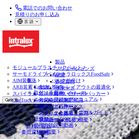
電話でのお問い合わせ
見積りのお申し込み
言 語
製品
モジュールプラスチックベルト
ソリューションズ
サーモドライブベルト
イントラロックスFoodSafe
産業
AIM装置
食品
バルク仕分け
参照資料
CalcLab
ARB装置
食肉、鶏肉
ラインレイアウトの最適化
サポート
取付け手順
スパイラル
魚と水産物
パレタイザー用パッカー
お問い合わせ
エンジニアリングマニュアル
OneTrackツールおよび部品
青果物
保証
専門知識
検 索
CADファイル
製パン
方針声明
サービス
メニューを開く
パンフレット・テクニカルガイド
スナック食品
よくあるご質問
技術
ベルトファインダー
評価フォーム
ソリューションの概要
乳製品
サポートの概要
使用方法説明動画
ベルトファインダー
飲料と容器
参照資料の概要
モジュールプラスチックベルト
飲料
2200 シリーズ