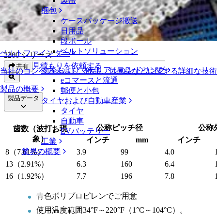
製缶
成形ポリプロピレンスプロケット
梱包
ケースパッケージ搬送
成形ポリプロピレンスプロケット
日用品
段ボール
ベルトソリューション
ベルトファインダー
2200 シリーズ
見積もりを依頼する
共有
物流およびマテリアルハンドリング
当社のコンベアベルト、部品、付属品などに関する詳細な技
eコマースと流通
製品の概要
郵便と小包
製品データ
タイヤおよび自動車産業
タイヤ
自動車
公称ピッチ径
公称
歯数（波打ち現
EVバッテリー
象）
インチ
mm
インチ
工業
業界の概要
8（7.61%）
3.9
99
4.0
13（2.91%）
6.3
160
6.4
16（1.92%）
7.7
196
7.8
青色ポリプロピレンでご用意
使用温度範囲34°F～220°F（1°C～104°C）。