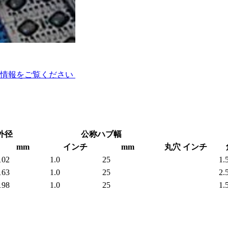
術情報をご覧ください
外径
公称ハブ幅
mm
インチ
mm
丸穴 インチ
102
1.0
25
1.
163
1.0
25
2.
198
1.0
25
1.