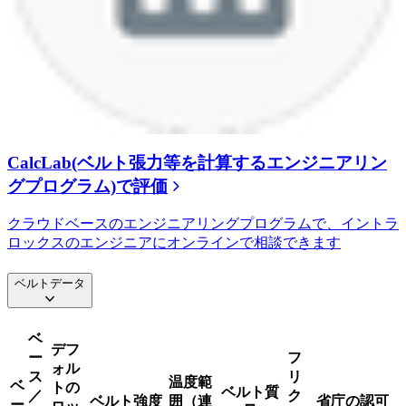
CalcLab(ベルト張力等を計算するエンジニアリン
グプログラム)で評価
クラウドベースのエンジニアリングプログラムで、イントラ
ロックスのエンジニアにオンラインで相談できます
ベルトデータ
ベ
デフ
ー
フ
ォル
ス
リ
温度範
ベ
トの
ベルト質
／
ク
ベルト強度
囲（連
省庁の認可
ー