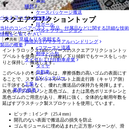
製缶
スクエアフリクショントップ
梱包
ケースパッケージ搬送
ベルトファインダー
スクエアフリクショントップ
日用品
段ボール
当社のコンベアベルト、部品、付属品などに関する詳細な技術
ベルトソリューション
1400 シリーズ
情報をご覧ください
見積もりを依頼する
共有
物流およびマテリアルハンドリング
製品の概要
eコマースと流通
イントラロックス1400シリーズのスクエアフリクショントッ
郵便と小包
プベルトを使用し、上り傾斜／下り傾斜でもケースをしっか
タイヤおよび自動車産業
りと保持し、搬送します。
タイヤ
自動車
このベルトのモジュールは、摩擦係数の高いゴムの表面にす
EVバッテリー
ることで、スプロケットやベルト上面走行路（キャリア側）
工業
に干渉することなく、優れた搬送品の保持力を発揮します。
業界の概要
灰色ポリプロピレンと黒色ゴム、または黒色ポリエチレンと
黒色ゴムのご用意があり、摩耗に強く、全体的な耐用年数を
延ばすプラスチック製スプロケットを使用しています。
ピッチ：1インチ（25.4 mm）
開孔のない表面で搬送品の損失を防止
ゴムモジュールに埋め込まれた正方形パターンが、滑