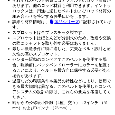
それぞれのベルト材質にはデフォルトのロッド材質が
あります。他のロッド材質も利用できます。イントラ
ロックスは、用途に適したベルトおよびロッド材質の
組み合わせを特定するお手伝いをします。
詳細な材料情報は、
製品シリーズ
に記載されていま
す。
スプロケットは全プラスチック製です。
スプロケットはほとんどが分割式のため、改造や交換
の際にシャフトを取り外す必要はありません。
厳しい搬送条件に特に適した、丈夫なベルト設計と耐
久性の高いスプロケット。
センター駆動のコンベアでこのベルトを使用する場
合、駆動前にバックベンドローラーにカラーを配置す
ることにより、ベルトを横方向に保持する必要がある
場合があります。
温度などの環境条件や製品の特性などにより、使用で
きる最大傾斜は異なる。このベルトを使用したコンベ
アシステムの設計の際は、これらの要素を考慮してく
ださい。
端からの公称最小距離（2種、交互）：2インチ （51
mm）および3インチ （76 mm）。