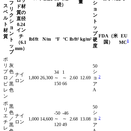
ロッ
量
フ
シ
続）
ス
ド材
リ
ョ
ベ
質の
ク
ン
ル
直径
シ
ト
ト
0.24
ョ
ッ
イン
材
ン
プ
FDA（米
EU
チ
質
lbf/ft
N/m
°F
°C
lb/ft²
kg/m²
ト
硬
1
国）
（6.1
MC
ッ
度
mm）
プ
ポ
リ
灰
50
プ
色
シ
34
1
ナイ
2
ロ
／
1,800
26,300
～
～
2.60
12.69
ョ
ロン
150
66
ピ
黒
ア
A
レ
色
ン
ポ
黒
50
リ
色
シ
-50
-46
エ
ナイ
2
／
～
～
ョ
1,000
14,600
2.68
13.08
チ
ロン
120
49
黒
ア
レ
A
色