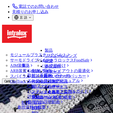
電話でのお問い合わせ
見積りのお申し込み
言 語
製品
モジュールプラスチックベルト
ソリューションズ
サーモドライブベルト
イントラロックスFoodSafe
産業
AIM装置
食品
バルク仕分け
参照資料
CalcLab
ARB装置
食肉、鶏肉
ラインレイアウトの最適化
サポート
取付け手順
スパイラル
魚と水産物
パレタイザー用パッカー
お問い合わせ
エンジニアリングマニュアル
OneTrackツールおよび部品
青果物
保証
専門知識
検 索
CADファイル
製パン
方針声明
サービス
メニューを開く
パンフレット・テクニカルガイド
スナック食品
よくあるご質問
技術
ベルトファインダー
評価フォーム
ソリューションの概要
乳製品
サポートの概要
使用方法説明動画
ベルトファインダー
飲料と容器
参照資料の概要
モジュールプラスチックベルト
飲料
1400 シリーズ