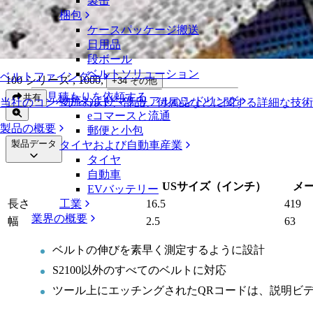
製缶
イントラロックスベルト交換用ルーラー
梱包
ケースパッケージ搬送
イントラロックスベルト交換用ルーラ
日用品
段ボール
ベルトソリューション
ベルトファインダー
100 シリーズ , 1000
,
+
34
その他
見積もりを依頼する
共有
物流およびマテリアルハンドリング
当社のコンベアベルト、部品、付属品などに関する詳細な技
eコマースと流通
製品の概要
郵便と小包
製品データ
タイヤおよび自動車産業
タイヤ
自動車
USサイズ（インチ）
メ
EVバッテリー
工業
長さ
16.5
419
業界の概要
幅
2.5
63
ベルトの伸びを素早く測定するように設計
S2100以外のすべてのベルトに対応
ツール上にエッチングされたQRコードは、説明ビ