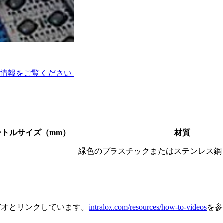
ー
術情報をご覧ください
ートルサイズ（mm）
材質
緑色のプラスチックまたはステンレス鋼
デオとリンクしています。
intralox.com/resources/how-to-videos
を参