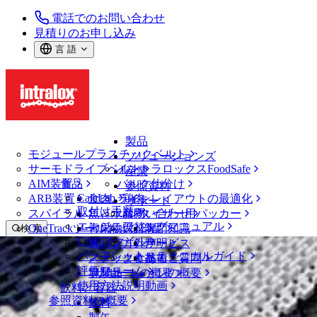
電話でのお問い合わせ
見積りのお申し込み
言 語
製品
モジュールプラスチックベルト
ソリューションズ
サーモドライブベルト
イントラロックスFoodSafe
産業
AIM装置
食品
バルク仕分け
参照資料
CalcLab
ARB装置
食肉、鶏肉
ラインレイアウトの最適化
サポート
取付け手順
スパイラル
魚と水産物
パレタイザー用パッカー
お問い合わせ
エンジニアリングマニュアル
OneTrackツールおよび部品
青果物
保証
専門知識
検 索
CADファイル
製パン
方針声明
サービス
メニューを開く
パンフレット・テクニカルガイド
スナック食品
よくあるご質問
技術
ベルトファインダー
評価フォーム
ソリューションの概要
乳製品
サポートの概要
使用方法説明動画
ベルトファインダー
飲料と容器
参照資料の概要
モジュールプラスチックベルト
飲料
1400 シリーズ