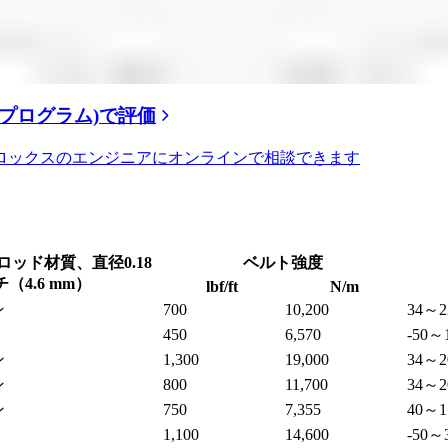
グプログラム)で評価
ロックスのエンジニアにオンラインで相談できます
ッド材質、直径0.18
ベルト強度
（4.6 mm）
lbf/ft
N/m
ン
700
10,200
34～2
450
6,570
-50～
ン
1,300
19,000
34～2
ン
800
11,700
34～2
ン
750
7,355
40～1
1,100
14,600
-50～