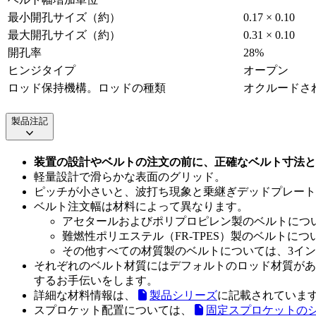
最小開孔サイズ（約）
0.17 × 0.10
最大開孔サイズ（約）
0.31 × 0.10
開孔率
28%
ヒンジタイプ
オープン
ロッド保持機構。ロッドの種類
オクルードさ
製品注記
装置の設計やベルトの注文の前に、正確なベルト寸法と
軽量設計で滑らかな表面のグリッド。
ピッチが小さいと、波打ち現象と乗継ぎデッドプレート
ベルト注文幅は材料によって異なります。
アセタールおよびポリプロピレン製のベルトについては、
難燃性ポリエステル（FR-TPES）製のベルトについて
その他すべての材質製のベルトについては、3インチ（7
それぞれのベルト材質にはデフォルトのロッド材質があ
するお手伝いをします。
詳細な材料情報は、
製品シリーズ
に記載されていま
スプロケット配置については、
固定スプロケットの