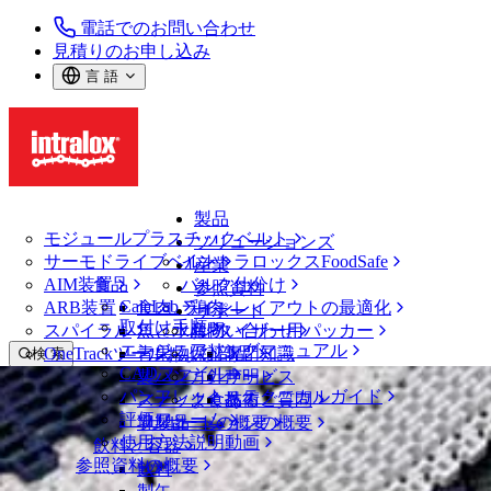
電話でのお問い合わせ
見積りのお申し込み
言 語
製品
モジュールプラスチックベルト
ソリューションズ
サーモドライブベルト
イントラロックスFoodSafe
産業
AIM装置
食品
バルク仕分け
参照資料
CalcLab
ARB装置
食肉、鶏肉
ラインレイアウトの最適化
サポート
取付け手順
スパイラル
魚と水産物
パレタイザー用パッカー
お問い合わせ
エンジニアリングマニュアル
OneTrackツールおよび部品
青果物
保証
専門知識
検 索
CADファイル
製パン
方針声明
サービス
メニューを開く
パンフレット・テクニカルガイド
スナック食品
よくあるご質問
技術
ベルトファインダー
評価フォーム
ソリューションの概要
乳製品
サポートの概要
使用方法説明動画
ベルトファインダー
飲料と容器
参照資料の概要
モジュールプラスチックベルト
飲料
1100 シリーズ