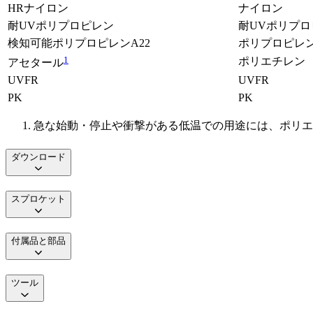
HRナイロン
ナイロン
耐UVポリプロピレン
耐UVポリプロ
検知可能ポリプロピレンA22
ポリプロピレ
1
ポリエチレン
アセタール
UVFR
UVFR
PK
PK
急な始動・停止や衝撃がある低温での用途には、ポリエ
ダウンロード
スプロケット
付属品と部品
ツール