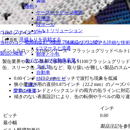
製缶
フラッシュグリッド
梱包
ケースパッケージ搬送
フラッシュグリッド
日用品
段ボール
ベルトソリューション
ベルトファインダー
1100 シリーズ
見積もりを依頼する
共有
物流およびマテリアルハンドリング
当社のコンベアベルト、部品、付属品などに関する詳細な技
eコマースと流通
イントラロックス1100シリーズ・フラッシュグリッドベル
製品の概要
郵便と小包
タイヤおよび自動車産業
製缶業界や製パン業界で多用されるS1100フラッシュグリ
タイヤ
缶、スリーク缶、細い缶など、取り扱いが難しい製品のスム
自動車
0.60インチ（15.2 mm）ピッチで波打ち現象を低減
EVバッテリー
狭小乗継ぎ用の直径0.875インチ（22.2 mm）のノーズバ
工業
フロントエンドとバックエンドの両方の缶ラインに対応
業界の概要
傾きのない表面設計により、缶の転倒やラベルの取り違
インチ
ピッチ
0.60
最小幅
製品注記
を参
ベルト幅増加単位