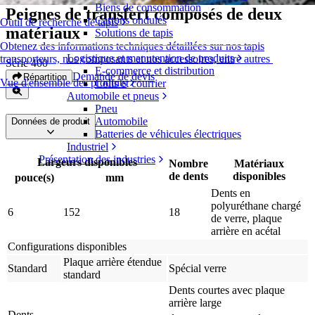
Biens de consommation
Peignes de transfert composés de deux
Cartons ondulés
Outil de recherche de tapis
matériaux
Solutions de tapis
Obtenez des informations techniques détaillées sur nos tapis
Logistique et manutention de produits
transporteurs, nos composants et nos accessoires, entre autres
Série 400
E-commerce et distribution
Demande de devis
Répartition
Vue d'ensemble des produits
Colis et courrier
Automobile et pneus
Pneu
Automobile
Données de produit
Batteries de véhicules électriques
Industriel
Présentation des industries
Largeurs disponibles
Nombre
Matériaux
de dents
disponibles
pouce(s)
mm
Dents en
polyuréthane chargé
6
152
18
de verre, plaque
arrière en acétal
Configurations disponibles
Plaque arrière étendue
Standard
Spécial verre
standard
Dents courtes avec plaque
arrière large
Dents