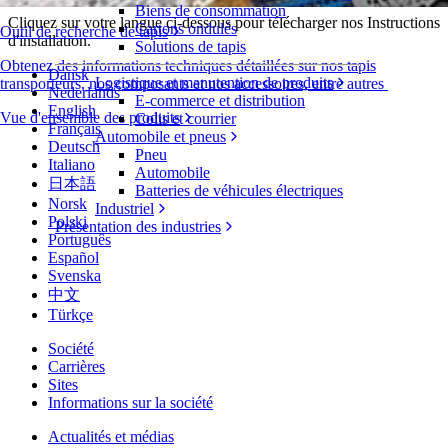
Biens de consommation
Cliquez sur votre langue ci-dessous pour télécharger nos Instructions
Cartons ondulés
Outil de recherche de tapis
d'installation.
Solutions de tapis
Obtenez des informations techniques détaillées sur nos tapis
Dansk
Logistique et manutention de produits
transporteurs, nos composants et nos accessoires, entre autres
Nederlands
E-commerce et distribution
English
Vue d'ensemble des produits
Colis et courrier
Français
Automobile et pneus
Deutsch
Pneu
Italiano
Automobile
日本語
Batteries de véhicules électriques
Norsk
Industriel
Polski
Présentation des industries
Português
Español
Svenska
中文
Türkçe
Société
Carrières
Sites
Informations sur la société
Actualités et médias